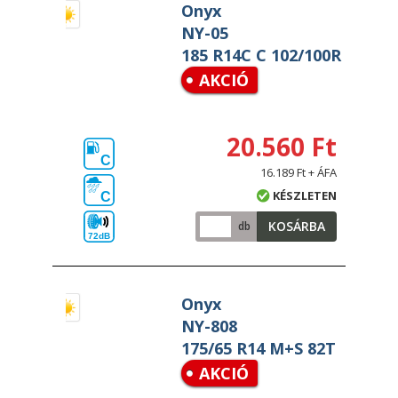
Onyx
NY-05
185 R14C C 102/100R
AKCIÓ
20.560 Ft
C
16.189 Ft + ÁFA
KÉSZLETEN
C
KOSÁRBA
db
72dB
Onyx
NY-808
175/65 R14 M+S 82T
AKCIÓ