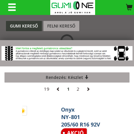
KERESÉS
GUMI KERESŐ
FELNI KERESŐ
Rendezés: Készlet
19
1
2
Onyx
NY-801
205/60 R16 92V
AKCIÓ