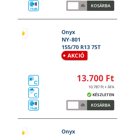
KOSÁRBA
db
70dB
Onyx
NY-801
155/70 R13 75T
AKCIÓ
13.700 Ft
C
10.787 Ft + ÁFA
KÉSZLETEN
C
KOSÁRBA
db
70dB
Onyx