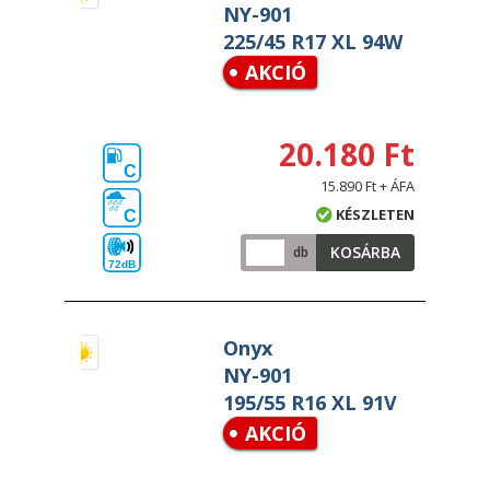
NY-901
225/45 R17 XL 94W
AKCIÓ
20.180 Ft
C
15.890 Ft + ÁFA
KÉSZLETEN
C
KOSÁRBA
db
72dB
Onyx
NY-901
195/55 R16 XL 91V
AKCIÓ