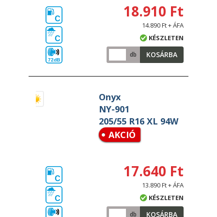
18.910 Ft
C
14.890 Ft + ÁFA
KÉSZLETEN
C
KOSÁRBA
db
72dB
Onyx
NY-901
205/55 R16 XL 94W
AKCIÓ
17.640 Ft
C
13.890 Ft + ÁFA
KÉSZLETEN
C
KOSÁRBA
db