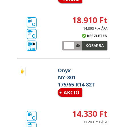
18.910 Ft
C
14.890 Ft + ÁFA
KÉSZLETEN
C
KOSÁRBA
db
71dB
Onyx
NY-801
175/65 R14 82T
AKCIÓ
14.330 Ft
C
11.283 Ft + ÁFA