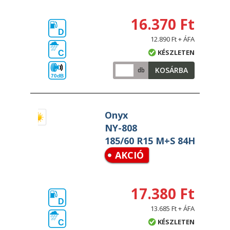
16.370 Ft
D
12.890 Ft + ÁFA
KÉSZLETEN
C
KOSÁRBA
db
70dB
Onyx
NY-808
185/60 R15 M+S 84H
AKCIÓ
17.380 Ft
D
13.685 Ft + ÁFA
KÉSZLETEN
C