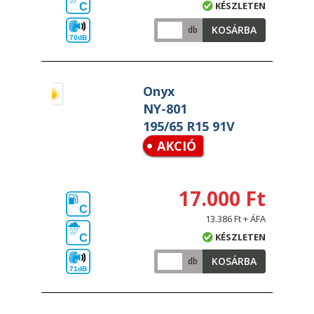
KÉSZLETEN
C
KOSÁRBA
db
70dB
Onyx
NY-801
195/65 R15 91V
AKCIÓ
17.000 Ft
C
13.386 Ft + ÁFA
KÉSZLETEN
C
KOSÁRBA
db
71dB