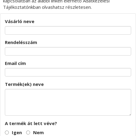
kapcsolatban az alábbi linken elérhető Adatkezelési
Tájékoztatónkban olvashatsz részletesen.
Vásárló neve
Rendelésszám
Email cím
Termék(ek) neve
A termék át lett véve?
Igen
Nem