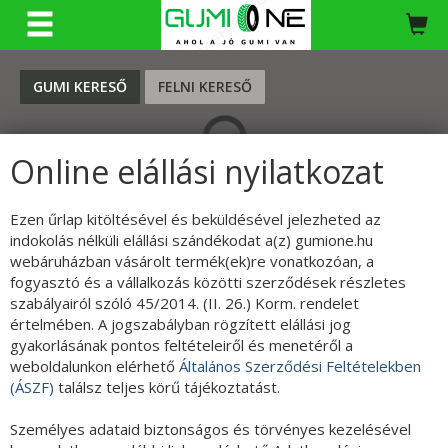
KERESÉS
GUMI KERESŐ
FELNI KERESŐ
Online elállási nyilatkozat
Ezen űrlap kitöltésével és beküldésével jelezheted az
indokolás nélküli elállási szándékodat a(z) gumione.hu
webáruházban vásárolt termék(ek)re vonatkozóan, a
fogyasztó és a vállalkozás közötti szerződések részletes
szabályairól szóló 45/2014. (II. 26.) Korm. rendelet
értelmében. A jogszabályban rögzített elállási jog
gyakorlásának pontos feltételeiről és menetéről a
weboldalunkon elérhető
Általános Szerződési Feltételekben
(ÁSZF)
találsz teljes körű tájékoztatást.
Személyes adataid biztonságos és törvényes kezelésével