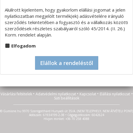
Alulírott kijelentem, hogy gyakorlom elállási jogomat a jelen
nyilatkozatban megjelölt termék(ek) adásvételére irányuló
szerződés tekintetében a fogyasztó és a vállalkozás közötti
szerződések részletes szabályairól szóló 45/2014. (II. 26.)
Korm. rendelet alapján.
Elfogadom
Elállok a rendeléstől
•
•
•
•
Vásárlási feltételek
Adatvédelmi nyilatkozat
Kapcsolat
Elállási nyilatkozat
Süti beállítások
© Gumione.hu 9970 Szentgotthárd Hunyadi út 35/A. (NEM TELEPHELY, NEM ÁTVÉTELI PONT)
Adószám: 61934199-2-38 • Cégjegyzékszám: 6042624
Hívjon minket: +36 70 258 4088