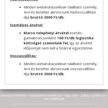
Minden webáruházunkban található személy,
4x4 és kisteher abroncsunk házhozszállítási
díja
bruttó 2000 Ft/db.
Személyes átvétel:
Marso telephelyi átvétel
esetén,
gumiabroncsonként 9
00 Ft/db logisztika
költséget számolunk fel,
így az átvétel
időpontját nem kell a futárral egyeztetnie.
Visszaszállítás:
Minden webáruházunkban található személy,
4x4 és kisteher abroncsunk visszaszállítási
díja
bruttó 3000 Ft/db.
•
•
•
•
Vásárlási feltételek
Adatvédelmi nyilatkozat
Kapcsolat
Elállási nyilatkozat
Süti beállítások