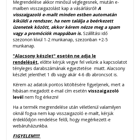
Megrendelése akkor minősül véglegesnek, miután e-
mailben visszaigazolást kap a vásárlásról!
A
visszaigazoló e-mailt minden estben automatán
kiküldi a rendszer, ha nem találja a beérkezett
üzenetek között, akkor kérem nézze meg a spam
vagy a promóciók mappában is.
Szállítási idő
szezonon kívül 1-2 munkanap, szezonban +2-5
munkanap.
"Alacsony készlet" esetén ne adja le
rendelését,
előtte kérjük vegye fel velünk a kapcsolatot
tényleges darabszámának egyeztetése miatt. Alacsony
készlet jelenthet 1 db vagy akár 4-6 db abroncsot is.
Kérem az adatok pontos kitöltésére figyeljenek, mert a
hibásan megadott e-mail cím esetén
visszaigazoló
levél
nem fog érkezni!
Ha a termék megrendelése után véletlenül valamilyen
oknál fogva nem kap visszaigazoló e-mailt, kérjük
érdeklődjön rendelése felől, hogy megérkezett-e
webáruházunkba.
FIGYELEM!!!!