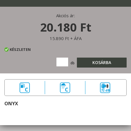
Akciós ár:
20.180 Ft
15.890 Ft + ÁFA
KÉSZLETEN
KOSÁRBA
db
C
C
72 dB
ONYX