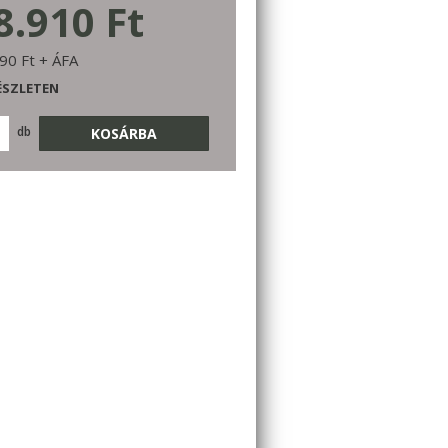
8.910 Ft
90 Ft + ÁFA
ÉSZLETEN
db
KOSÁRBA