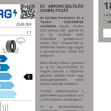
1
EU ABRONCSJELÖLÉSI
SZABÁLYOZÁS
14.8
Az Európai Parlament és a
K
Tanács 1222/2009/EK
2545769
rendelete
alapján, minden
2012 júniusa után gyártott és
C1
az EU területén belül
értékesített gumiabroncs*
esetén 2012. novembertől az
értékesítés helyén vagy magán
a gumiabroncson címkét kell
elhelyezni.
Balra láthatja ehhez a gumihoz
az új EU abroncscímkét. Ez
nagyon hasonlít a háztartási
gépeken, például mosó- vagy
C
mosogatógépeken széles
körben használt címkékhez.
További tájékoztatónkat a
jelölésekkel kapcsolatban
erre
a linkre
kattintva olvashatja el.
Az új abroncscímkézési
előírásokról, valamint a