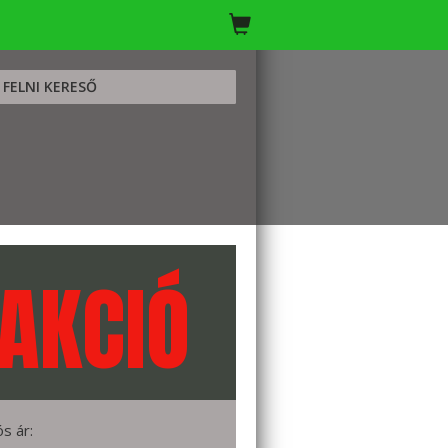
FELNI KERESŐ
AKCIÓ
ós ár: