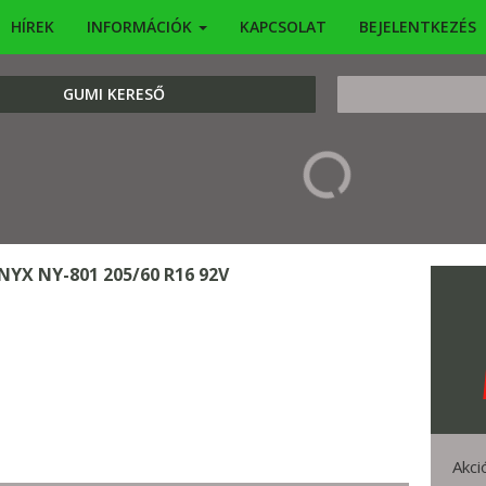
HÍREK
INFORMÁCIÓK
KAPCSOLAT
BEJELENTKEZÉS
KERESÉS
GUMI KERESŐ
NYX NY-801 205/60 R16 92V
Akci