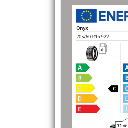
Onyx
205/60 R16 92V
C
71