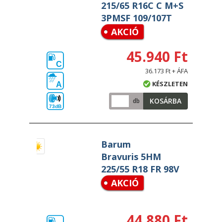
215/65 R16C C M+S
3PMSF 109/107T
AKCIÓ
45.940 Ft
C
36.173 Ft + ÁFA
KÉSZLETEN
A
KOSÁRBA
db
73dB
Barum
Bravuris 5HM
225/55 R18 FR 98V
AKCIÓ
44.880 Ft