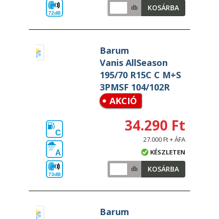
KOSÁRBA
db
72dB
Barum
Vanis AllSeason
195/70 R15C C M+S
3PMSF 104/102R
AKCIÓ
34.290 Ft
C
27.000 Ft + ÁFA
KÉSZLETEN
A
KOSÁRBA
db
73dB
Barum