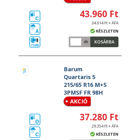
43.960 Ft
C
34.614 Ft + ÁFA
KÉSZLETEN
A
KOSÁRBA
db
73dB
Barum
Quartaris 5
215/65 R16 M+S
3PMSF FR 98H
AKCIÓ
37.280 Ft
D
29.354 Ft + ÁFA
KÉSZLETEN
C