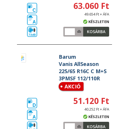
63.060 Ft
C
49.654 Ft + ÁFA
KÉSZLETEN
A
KOSÁRBA
db
73dB
Barum
Vanis AllSeason
225/65 R16C C M+S
3PMSF 112/110R
AKCIÓ
51.120 Ft
D
40.252 Ft + ÁFA
KÉSZLETEN
A
KOSÁRBA
db