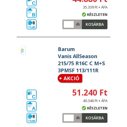
C
35.339 Ft + ÁFA
KÉSZLETEN
B
KOSÁRBA
db
71dB
Barum
Vanis AllSeason
215/75 R16C C M+S
3PMSF 113/111R
AKCIÓ
51.240 Ft
C
40.346 Ft + ÁFA
KÉSZLETEN
A
KOSÁRBA
db
73dB