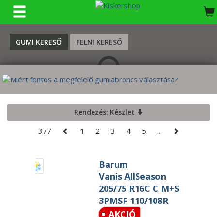
KERESÉS
GUMI KERESŐ
FELNI KERESŐ
Rendezés: Készlet
377
1
2
3
4
5
...
Barum
Vanis AllSeason
205/75 R16C C M+S
3PMSF 110/108R
AKCIÓ