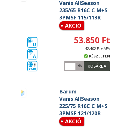
Vanis AllSeason
235/65 R16C C M+S
3PMSF 115/113R
AKCIÓ
53.850 Ft
D
42.402 Ft + ÁFA
KÉSZLETEN
A
KOSÁRBA
db
73dB
Barum
Vanis AllSeason
225/75 R16C C M+S
3PMSF 121/120R
AKCIÓ