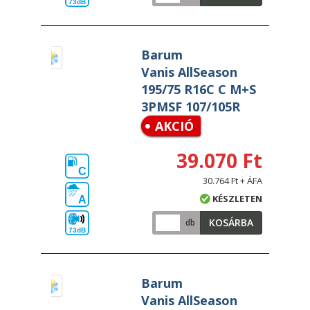
73dB
Barum
Vanis AllSeason
195/75 R16C C M+S
3PMSF 107/105R
AKCIÓ
39.070 Ft
C
30.764 Ft + ÁFA
KÉSZLETEN
A
KOSÁRBA
db
73dB
Barum
Vanis AllSeason