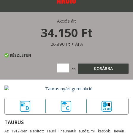
Akciós ár:
34.150 Ft
26.890 Ft + ÁFA
KÉSZLETEN
KOSÁRBA
db
D
C
73 dB
TAURUS
Az 1912-ben alapított Tauril Pneumatik autógumi, későbbi nevén