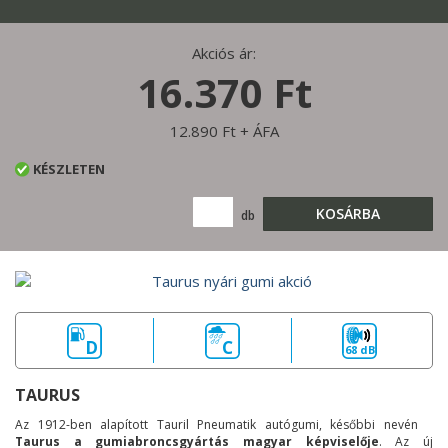
Akciós ár:
16.370 Ft
12.890 Ft + ÁFA
KÉSZLETEN
KOSÁRBA
db
D
C
68 dB
TAURUS
Az 1912-ben alapított Tauril Pneumatik autógumi, későbbi nevén
Taurus a gumiabroncsgyártás magyar képviselője
. Az új