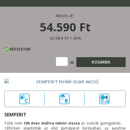
Akciós ár:
54.590 Ft
42.984 Ft + ÁFA
KÉSZLETEN
KOSÁRBA
db
C
B
72 dB
SEMPERIT
Több mint
100 éves múltra tekint vissza
az osztrák gumigyártás.
1850-ben alapították az első gumigyárat Európában, az ausztriai