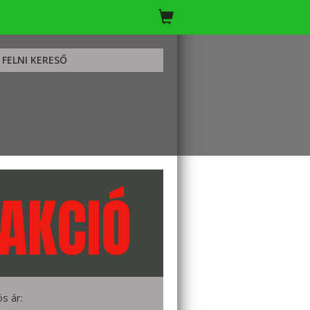
FELNI KERESŐ
AKCIÓ
ós ár: