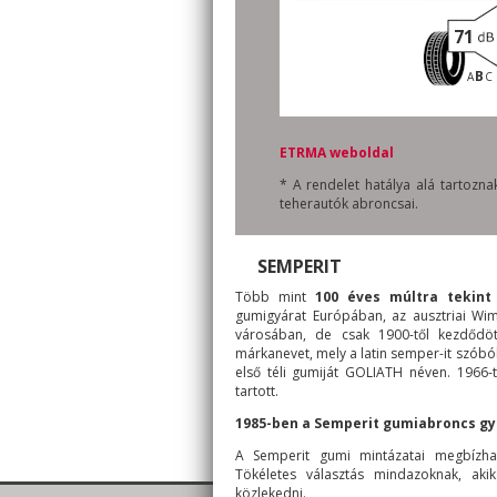
71
B
A
C
ETRMA weboldal
* A rendelet hatálya alá tartoz
teherautók abroncsai.
SEMPERIT
Több mint
100 éves múltra tekint 
gumigyárat Európában, az ausztriai Wi
városában, de csak 1900-től kezdődöt
márkanevet, mely a latin semper-it szóbó
első téli gumiját GOLIATH néven. 1966-t
tartott.
1985-ben a Semperit gumiabroncs gyár
A Semperit gumi mintázatai megbízhat
Tökéletes választás mindazoknak, aki
közlekedni.