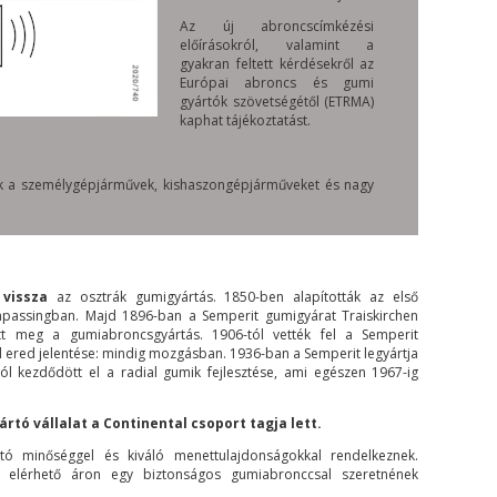
Az új abroncscímkézési
előírásokról, valamint a
gyakran feltett kérdésekről az
Európai abroncs és gumi
gyártók szövetségétől (ETRMA)
kaphat tájékoztatást.
nak a személygépjárművek, kishaszongépjárműveket és nagy
vissza
az osztrák gumigyártás. 1850-ben alapították az első
mpassingban. Majd 1896-ban a Semperit gumigyárat Traiskirchen
t meg a gumiabroncsgyártás. 1906-tól vették fel a Semperit
l ered jelentése: mindig mozgásban. 1936-ban a Semperit legyártja
ól kezdődött el a radial gumik fejlesztése, ami egészen 1967-ig
tó vállalat a Continental csoport tagja lett.
ó minőséggel és kiváló menettulajdonságokkal rendelkeznek.
k elérhető áron egy biztonságos gumiabronccsal szeretnének