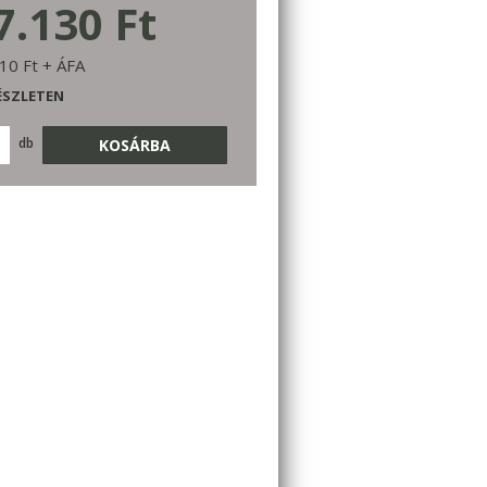
7.130 Ft
10 Ft + ÁFA
ÉSZLETEN
db
KOSÁRBA