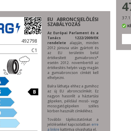
4
37.1
EU ABRONCSJELÖLÉSI
SZABÁLYOZÁS
K
Az Európai Parlament és a
Tanács 1222/2009/EK
492798
rendelete
alapján, minden
2012 júniusa után gyártott és
C1
az EU területén belül
értékesített gumiabroncs*
esetén 2012. novembertől az
értékesítés helyén vagy magán
a gumiabroncson címkét kell
elhelyezni.
Balra láthatja ehhez a gumihoz
B
az új EU abroncscímkét. Ez
nagyon hasonlít a háztartási
gépeken, például mosó- vagy
mosogatógépeken széles
körben használt címkékhez.
További tájékoztatónkat a
jelölésekkel kapcsolatban
erre
a linkre
kattintva olvashatja el.