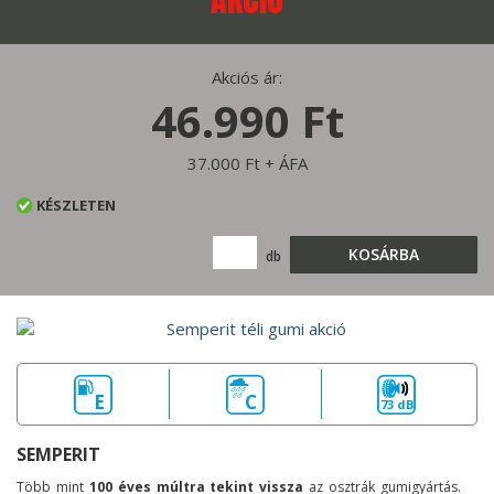
Akciós ár:
46.990 Ft
37.000 Ft + ÁFA
KÉSZLETEN
KOSÁRBA
db
E
C
73 dB
SEMPERIT
Több mint
100 éves múltra tekint vissza
az osztrák gumigyártás.