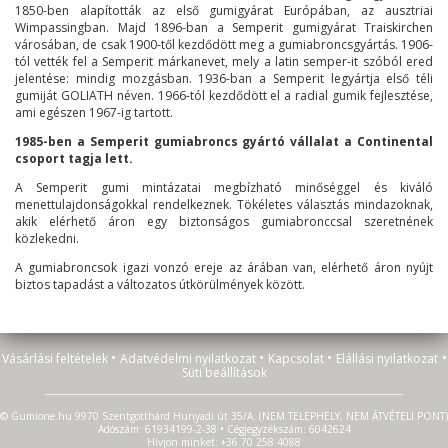
1850-ben alapították az első gumigyárat Európában, az ausztriai
Wimpassingban. Majd 1896-ban a Semperit gumigyárat Traiskirchen
városában, de csak 1900-től kezdődött meg a gumiabroncsgyártás. 1906-
tól vették fel a Semperit márkanevet, mely a latin semper-it szóból ered
jelentése: mindig mozgásban. 1936-ban a Semperit legyártja első téli
gumiját GOLIATH néven. 1966-tól kezdődött el a radial gumik fejlesztése,
ami egészen 1967-ig tartott.
1985-ben a Semperit gumiabroncs gyártó vállalat a Continental
csoport tagja lett.
A Semperit gumi mintázatai megbízható minőséggel és kiváló
menettulajdonságokkal rendelkeznek. Tökéletes választás mindazoknak,
akik elérhető áron egy biztonságos gumiabronccsal szeretnének
közlekedni.
A gumiabroncsok igazi vonzó ereje az árában van, elérhető áron nyújt
biztos tapadást a változatos útkörülmények között.
•
•
•
•
Vásárlási feltételek
Adatvédelmi nyilatkozat
Kapcsolat
Elállási nyilatkozat
Süti beállítások
© Gumione.hu 9970 Szentgotthárd Hunyadi út 35/A. (NEM TELEPHELY, NEM ÁTVÉTELI PONT)
Adószám: 61934199-2-38 • Cégjegyzékszám: 6042624
Hívjon minket: +36 70 258 4088