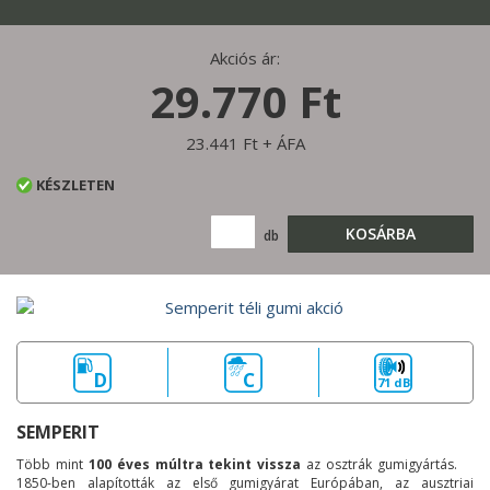
Akciós ár:
29.770 Ft
23.441 Ft + ÁFA
KÉSZLETEN
KOSÁRBA
db
D
C
71 dB
SEMPERIT
Több mint
100 éves múltra tekint vissza
az osztrák gumigyártás.
1850-ben alapították az első gumigyárat Európában, az ausztriai