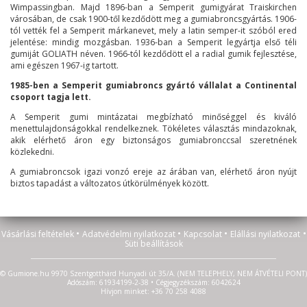
Wimpassingban. Majd 1896-ban a Semperit gumigyárat Traiskirchen
városában, de csak 1900-től kezdődött meg a gumiabroncsgyártás. 1906-
tól vették fel a Semperit márkanevet, mely a latin semper-it szóból ered
jelentése: mindig mozgásban. 1936-ban a Semperit legyártja első téli
gumiját GOLIATH néven. 1966-tól kezdődött el a radial gumik fejlesztése,
ami egészen 1967-ig tartott.
1985-ben a Semperit gumiabroncs gyártó vállalat a Continental
csoport tagja lett.
A Semperit gumi mintázatai megbízható minőséggel és kiváló
menettulajdonságokkal rendelkeznek. Tökéletes választás mindazoknak,
akik elérhető áron egy biztonságos gumiabronccsal szeretnének
közlekedni.
A gumiabroncsok igazi vonzó ereje az árában van, elérhető áron nyújt
biztos tapadást a változatos útkörülmények között.
•
•
•
•
Vásárlási feltételek
Adatvédelmi nyilatkozat
Kapcsolat
Elállási nyilatkozat
Süti beállítások
© Gumione.hu 9970 Szentgotthárd Hunyadi út 35/A. (NEM TELEPHELY, NEM ÁTVÉTELI PONT)
Adószám: 61934199-2-38 • Cégjegyzékszám: 6042624
Hívjon minket: +36 70 258 4088