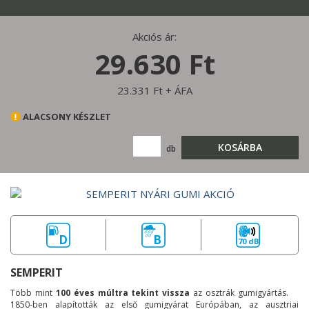
Akciós ár:
29.630 Ft
23.331 Ft + ÁFA
ALACSONY KÉSZLET
KOSÁRBA
db
D
B
70 dB
SEMPERIT
Több mint
100 éves múltra tekint vissza
az osztrák gumigyártás.
1850-ben alapították az első gumigyárat Európában, az ausztriai