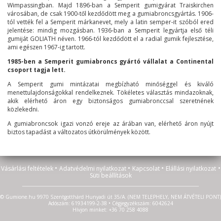
Wimpassingban. Majd 1896-ban a Semperit gumigyárat Traiskirchen
városában, de csak 1900-től kezdődött meg a gumiabroncsgyártás. 1906-
tól vették fel a Semperit márkanevet, mely a latin semper-it szóból ered
jelentése: mindig mozgásban. 1936-ban a Semperit legyártja első téli
gumiját GOLIATH néven. 1966-tól kezdődött el a radial gumik fejlesztése,
ami egészen 1967-ig tartott.
1985-ben a Semperit gumiabroncs gyártó vállalat a Continental
csoport tagja lett.
A Semperit gumi mintázatai megbízható minőséggel és kiváló
menettulajdonságokkal rendelkeznek. Tökéletes választás mindazoknak,
akik elérhető áron egy biztonságos gumiabronccsal szeretnének
közlekedni.
A gumiabroncsok igazi vonzó ereje az árában van, elérhető áron nyújt
biztos tapadást a változatos útkörülmények között.
•
•
•
•
Vásárlási feltételek
Adatvédelmi nyilatkozat
Kapcsolat
Elállási nyilatkozat
Süti beállítások
© Gumione.hu 9970 Szentgotthárd Hunyadi út 35/A. (NEM TELEPHELY, NEM ÁTVÉTELI PONT)
Adószám: 61934199-2-38 • Cégjegyzékszám: 6042624
Hívjon minket: +36 70 258 4088