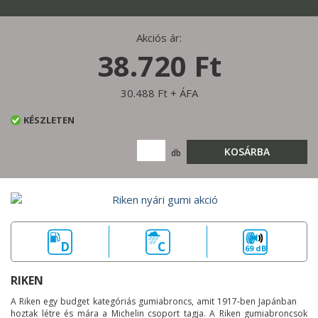
Akciós ár:
38.720 Ft
30.488 Ft + ÁFA
KÉSZLETEN
KOSÁRBA
db
D
C
69 dB
RIKEN
A Riken egy budget kategóriás gumiabroncs, amit 1917-ben Japánban
hoztak létre és mára a Michelin csoport tagja. A Riken gumiabroncsok