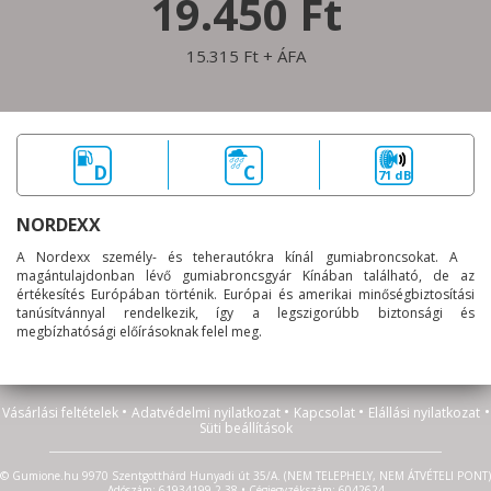
19.450 Ft
15.315 Ft + ÁFA
D
C
71 dB
NORDEXX
A Nordexx személy- és teherautókra kínál gumiabroncsokat. A
magántulajdonban lévő gumiabroncsgyár Kínában található, de az
értékesítés Európában történik. Európai és amerikai minőségbiztosítási
tanúsítvánnyal rendelkezik, így a legszigorúbb biztonsági és
megbízhatósági előírásoknak felel meg.
•
•
•
•
Vásárlási feltételek
Adatvédelmi nyilatkozat
Kapcsolat
Elállási nyilatkozat
Süti beállítások
© Gumione.hu 9970 Szentgotthárd Hunyadi út 35/A. (NEM TELEPHELY, NEM ÁTVÉTELI PONT)
Adószám: 61934199-2-38 • Cégjegyzékszám: 6042624