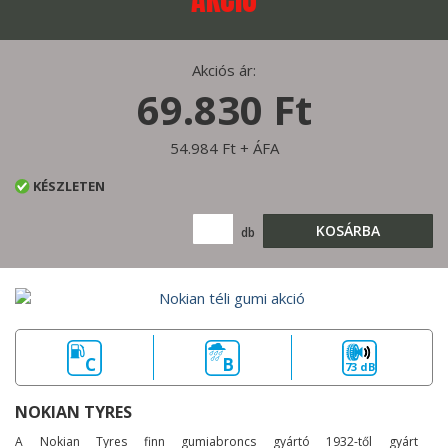
Akciós ár:
69.830 Ft
54.984 Ft + ÁFA
KÉSZLETEN
KOSÁRBA
db
C
B
73 dB
NOKIAN TYRES
A Nokian Tyres finn gumiabroncs gyártó 1932-től gyárt