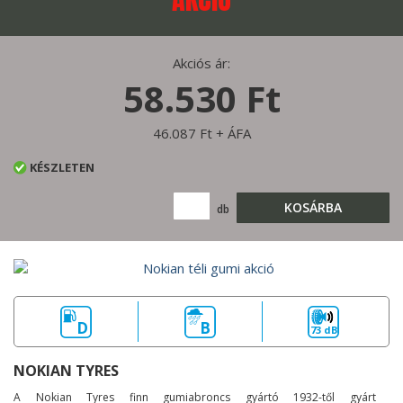
Akciós ár:
58.530 Ft
46.087 Ft + ÁFA
KÉSZLETEN
KOSÁRBA
db
D
B
73 dB
NOKIAN TYRES
A Nokian Tyres finn gumiabroncs gyártó 1932-től gyárt