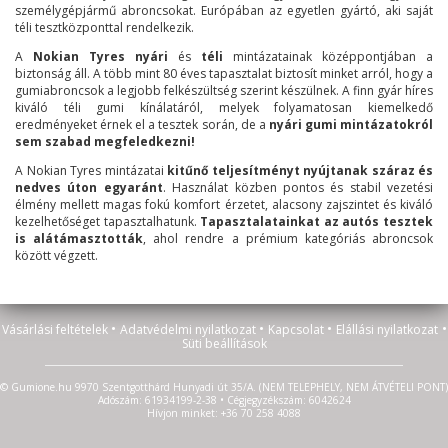
személygépjármű abroncsokat. Európában az egyetlen gyártó, aki saját
téli tesztközponttal rendelkezik.
A
Nokian Tyres nyári
és
téli
mintázatainak középpontjában a
biztonság áll. A több mint 80 éves tapasztalat biztosít minket arról, hogy a
gumiabroncsok a legjobb felkészültség szerint készülnek. A finn gyár híres
kiváló téli gumi kínálatáról, melyek folyamatosan kiemelkedő
eredményeket érnek el a tesztek során, de a
nyári gumi mintázatokról
sem szabad megfeledkezni!
A Nokian Tyres mintázatai
kitűnő teljesítményt nyújtanak száraz és
nedves úton egyaránt
. Használat közben pontos és stabil vezetési
élmény mellett magas fokú komfort érzetet, alacsony zajszintet és kiváló
kezelhetőséget tapasztalhatunk.
Tapasztalatainkat az autós tesztek
is alátámasztották
, ahol rendre a prémium kategóriás abroncsok
között végzett.
•
•
•
•
Vásárlási feltételek
Adatvédelmi nyilatkozat
Kapcsolat
Elállási nyilatkozat
Süti beállítások
© Gumione.hu 9970 Szentgotthárd Hunyadi út 35/A. (NEM TELEPHELY, NEM ÁTVÉTELI PONT)
Adószám: 61934199-2-38 • Cégjegyzékszám: 6042624
Hívjon minket: +36 70 258 4088