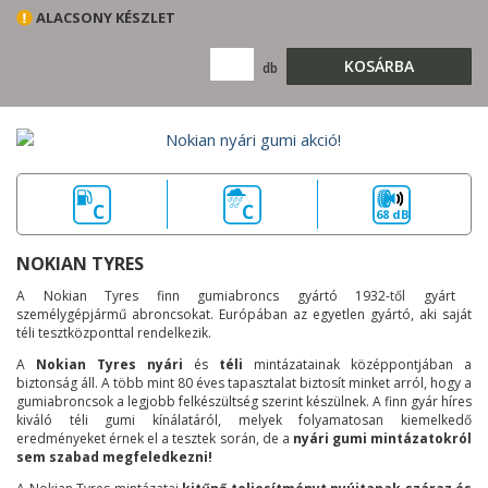
ALACSONY KÉSZLET
KOSÁRBA
db
C
C
68 dB
NOKIAN TYRES
A Nokian Tyres finn gumiabroncs gyártó 1932-től gyárt
személygépjármű abroncsokat. Európában az egyetlen gyártó, aki saját
téli tesztközponttal rendelkezik.
A
Nokian Tyres nyári
és
téli
mintázatainak középpontjában a
biztonság áll. A több mint 80 éves tapasztalat biztosít minket arról, hogy a
gumiabroncsok a legjobb felkészültség szerint készülnek. A finn gyár híres
kiváló téli gumi kínálatáról, melyek folyamatosan kiemelkedő
eredményeket érnek el a tesztek során, de a
nyári gumi mintázatokról
sem szabad megfeledkezni!