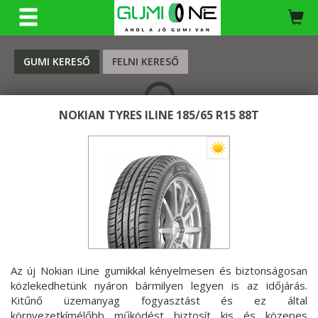
KERESÉS
GUMI KERESŐ
FELNI KERESŐ
NOKIAN TYRES ILINE 185/65 R15 88T
Az új Nokian iLine gumikkal kényelmesen és biztonságosan
közlekedhetünk nyáron bármilyen legyen is az időjárás.
Kitűnő üzemanyag fogyasztást és ez által
környezetkímélőbb működést biztosít kis és közepes