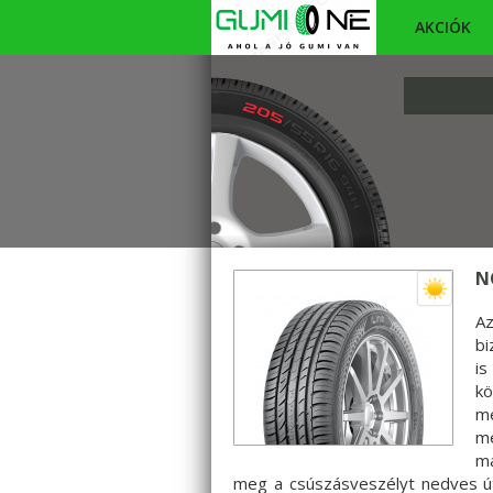
AKCIÓK
N
A
bi
is
kö
mé
mé
ma
meg a csúszásveszélyt nedves út