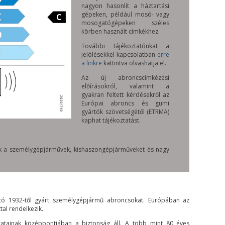
nagyon hasonlít a háztartási
gépeken, például mosó- vagy
C
mosogatógépeken széles
körben használt címkékhez.
További tájékoztatónkat a
jelölésekkel kapcsolatban
erre
a linkre
kattintva olvashatja el.
Az új abroncscímkézési
előírásokról, valamint a
gyakran feltett kérdésekről az
Európai abroncs és gumi
gyártók szövetségétől (ETRMA)
kaphat tájékoztatást.
nak a személygépjárművek, kishaszongépjárműveket és nagy
tó 1932-től gyárt személygépjármű abroncsokat. Európában az
ttal rendelkezik.
zatainak középpontjában a biztonság áll. A több mint 80 éves