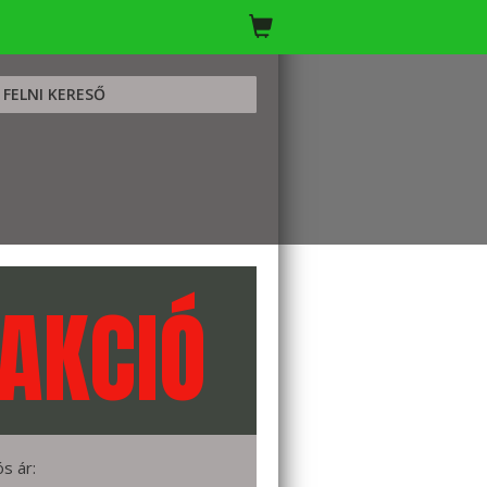
FELNI KERESŐ
AKCIÓ
ós ár: