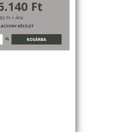
6.140 Ft
83 Ft + ÁFA
LACSONY KÉSZLET
db
KOSÁRBA