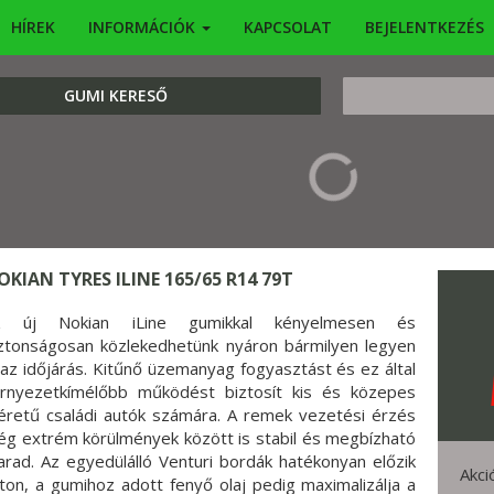
HÍREK
INFORMÁCIÓK
KAPCSOLAT
BEJELENTKEZÉS
KERESÉS
GUMI KERESŐ
OKIAN TYRES ILINE 165/65 R14 79T
z új Nokian iLine gumikkal kényelmesen és
ztonságosan közlekedhetünk nyáron bármilyen legyen
 az időjárás. Kitűnő üzemanyag fogyasztást és ez által
rnyezetkímélőbb működést biztosít kis és közepes
retű családi autók számára. A remek vezetési érzés
g extrém körülmények között is stabil és megbízható
rad. Az egyedülálló Venturi bordák hatékonyan előzik
Akci
on, a gumihoz adott fenyő olaj pedig maximalizálja a