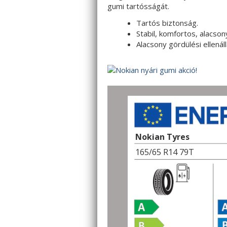
gumi tartósságát.
Tartós biztonság.
Stabil, komfortos, alacsony
Alacsony gördülési ellená
Nokian Tyres
165/65 R14 79T