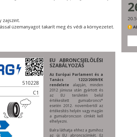
2
20.5
 zajszint.
llással üzemanyagot takarít meg és védi a környezetet.
A
EU ABRONCSJELÖLÉSI
SZABÁLYOZÁS
Az Európai Parlament és a
Tanács 1222/2009/EK
510228
rendelete
alapján, minden
2012 júniusa után gyártott és
C1
az EU területén belül
értékesített gumiabroncs*
esetén 2012. novembertől az
értékesítés helyén vagy magán
a gumiabroncson címkét kell
elhelyezni.
Balra láthatja ehhez a gumihoz
az új EU abroncscímkét. Ez