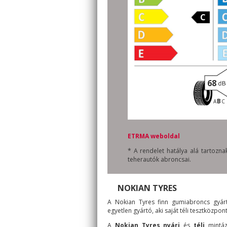
C
68
B
A
C
ETRMA weboldal
* A rendelet hatálya alá tartoz
teherautók abroncsai.
NOKIAN TYRES
A Nokian Tyres finn gumiabroncs gyár
egyetlen gyártó, aki saját téli tesztközpon
A
Nokian Tyres nyári
és
téli
mintá