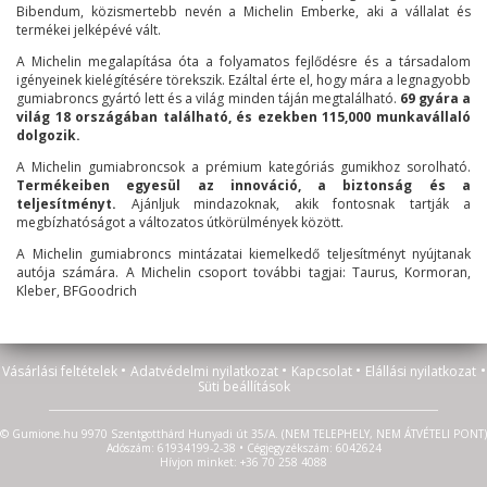
Bibendum, közismertebb nevén a Michelin Emberke, aki a vállalat és
termékei jelképévé vált.
A Michelin megalapítása óta a folyamatos fejlődésre és a társadalom
igényeinek kielégítésére törekszik. Ezáltal érte el, hogy mára a legnagyobb
gumiabroncs gyártó lett és a világ minden táján megtalálható.
69 gyára a
világ 18 országában található, és ezekben 115,000 munkavállaló
dolgozik.
A Michelin gumiabroncsok a prémium kategóriás gumikhoz sorolható.
Termékeiben egyesül az innováció, a biztonság és a
teljesítményt.
Ajánljuk mindazoknak, akik fontosnak tartják a
megbízhatóságot a változatos útkörülmények között.
A Michelin gumiabroncs mintázatai kiemelkedő teljesítményt nyújtanak
autója számára. A Michelin csoport további tagjai: Taurus, Kormoran,
Kleber, BFGoodrich
•
•
•
•
Vásárlási feltételek
Adatvédelmi nyilatkozat
Kapcsolat
Elállási nyilatkozat
Süti beállítások
© Gumione.hu 9970 Szentgotthárd Hunyadi út 35/A. (NEM TELEPHELY, NEM ÁTVÉTELI PONT)
Adószám: 61934199-2-38 • Cégjegyzékszám: 6042624
Hívjon minket: +36 70 258 4088