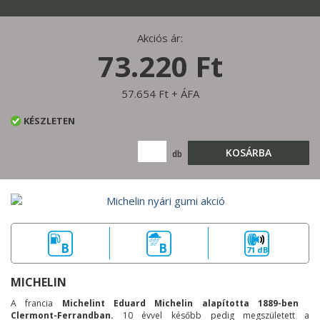
Akciós ár:
73.220 Ft
57.654 Ft + ÁFA
KÉSZLETEN
KOSÁRBA
db
B
B
71 dB
MICHELIN
A francia
Michelint Eduard Michelin alapította 1889-ben
Clermont-Ferrandban.
10 évvel később pedig megszületett a