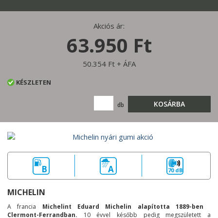
Akciós ár:
63.950 Ft
50.354 Ft + ÁFA
KÉSZLETEN
KOSÁRBA
db
B
A
70 dB
MICHELIN
A francia
Michelint Eduard Michelin alapította 1889-ben
Clermont-Ferrandban.
10 évvel később pedig megszületett a