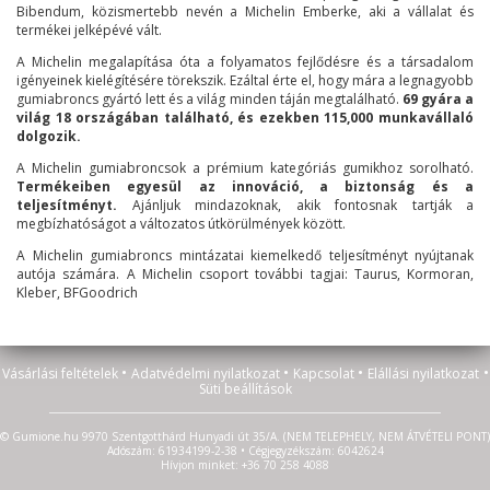
Bibendum, közismertebb nevén a Michelin Emberke, aki a vállalat és
termékei jelképévé vált.
A Michelin megalapítása óta a folyamatos fejlődésre és a társadalom
igényeinek kielégítésére törekszik. Ezáltal érte el, hogy mára a legnagyobb
gumiabroncs gyártó lett és a világ minden táján megtalálható.
69 gyára a
világ 18 országában található, és ezekben 115,000 munkavállaló
dolgozik.
A Michelin gumiabroncsok a prémium kategóriás gumikhoz sorolható.
Termékeiben egyesül az innováció, a biztonság és a
teljesítményt.
Ajánljuk mindazoknak, akik fontosnak tartják a
megbízhatóságot a változatos útkörülmények között.
A Michelin gumiabroncs mintázatai kiemelkedő teljesítményt nyújtanak
autója számára. A Michelin csoport további tagjai: Taurus, Kormoran,
Kleber, BFGoodrich
•
•
•
•
Vásárlási feltételek
Adatvédelmi nyilatkozat
Kapcsolat
Elállási nyilatkozat
Süti beállítások
© Gumione.hu 9970 Szentgotthárd Hunyadi út 35/A. (NEM TELEPHELY, NEM ÁTVÉTELI PONT)
Adószám: 61934199-2-38 • Cégjegyzékszám: 6042624
Hívjon minket: +36 70 258 4088