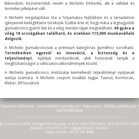
Bibendum, közismertebb nevén a Michelin Emberke, aki a vállalat és
termékei jelképévé vált.
A Michelin megalapítása óta a folyamatos fejlődésre és a társadalom
igényeinek kielégítésére törekszik. Ezáltal érte el, hogy mára a legnagyobb
gumiabroncs gyártó lett és a világ minden táján megtalálható.
69 gyára a
világ 18 országában található, és ezekben 115,000 munkavállaló
dolgozik.
A Michelin gumiabroncsok a prémium kategóriás gumikhoz sorolható.
Termékeiben egyesül az innováció, a biztonság és a
teljesítményt.
Ajánljuk mindazoknak, akik fontosnak tartják a
megbízhatóságot a változatos útkörülmények között.
A Michelin gumiabroncs mintázatai kiemelkedő teljesítményt nyújtanak
autója számára. A Michelin csoport további tagjai: Taurus, Kormoran,
Kleber, BFGoodrich
•
•
•
•
Vásárlási feltételek
Adatvédelmi nyilatkozat
Kapcsolat
Elállási nyilatkozat
Süti beállítások
© Gumione.hu 9970 Szentgotthárd Hunyadi út 35/A. (NEM TELEPHELY, NEM ÁTVÉTELI PONT)
Adószám: 61934199-2-38 • Cégjegyzékszám: 6042624
Hívjon minket: +36 70 258 4088