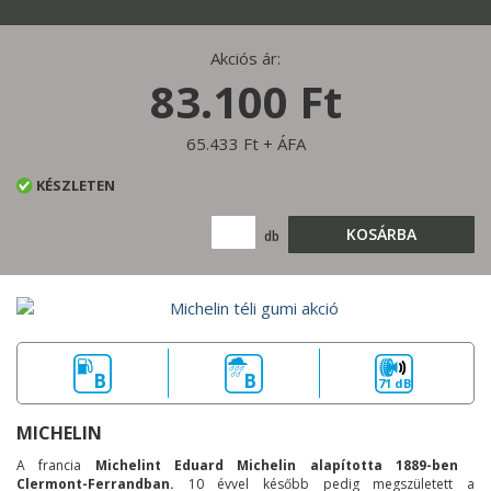
Akciós ár:
83.100 Ft
65.433 Ft + ÁFA
KÉSZLETEN
KOSÁRBA
db
B
B
71 dB
MICHELIN
A francia
Michelint Eduard Michelin alapította 1889-ben
Clermont-Ferrandban.
10 évvel később pedig megszületett a