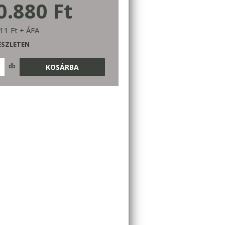
0.880 Ft
11 Ft + ÁFA
ÉSZLETEN
db
KOSÁRBA