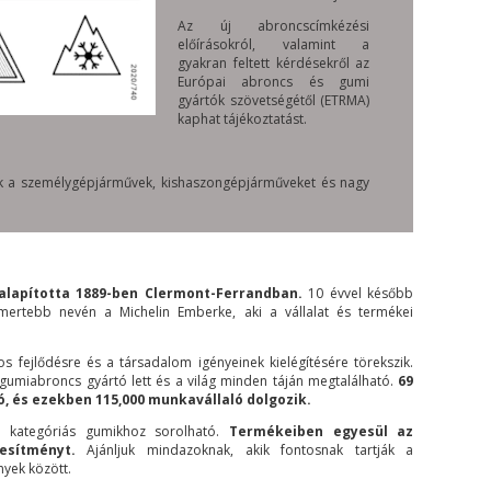
Az új abroncscímkézési
előírásokról, valamint a
gyakran feltett kérdésekről az
Európai abroncs és gumi
gyártók szövetségétől (ETRMA)
kaphat tájékoztatást.
nak a személygépjárművek, kishaszongépjárműveket és nagy
 alapította 1889-ben Clermont-Ferrandban.
10 évvel később
mertebb nevén a Michelin Emberke, aki a vállalat és termékei
s fejlődésre és a társadalom igényeinek kielégítésére törekszik.
 gumiabroncs gyártó lett és a világ minden táján megtalálható.
69
ó, és ezekben 115,000 munkavállaló dolgozik.
 kategóriás gumikhoz sorolható.
Termékeiben egyesül az
esítményt.
Ajánljuk mindazoknak, akik fontosnak tartják a
yek között.