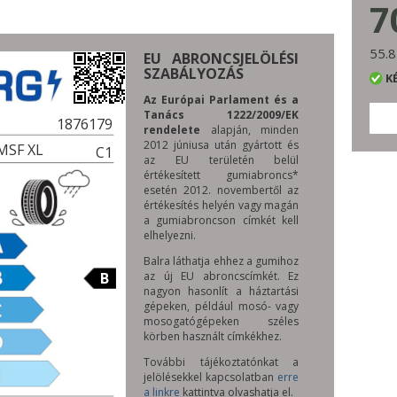
7
55.8
EU ABRONCSJELÖLÉSI
SZABÁLYOZÁS
K
Az Európai Parlament és a
Tanács 1222/2009/EK
1876179
rendelete
alapján, minden
2012 júniusa után gyártott és
MSF XL
C1
az EU területén belül
értékesített gumiabroncs*
esetén 2012. novembertől az
értékesítés helyén vagy magán
a gumiabroncson címkét kell
elhelyezni.
Balra láthatja ehhez a gumihoz
B
az új EU abroncscímkét. Ez
nagyon hasonlít a háztartási
gépeken, például mosó- vagy
mosogatógépeken széles
körben használt címkékhez.
További tájékoztatónkat a
jelölésekkel kapcsolatban
erre
a linkre
kattintva olvashatja el.