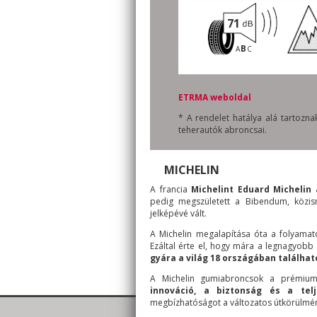
71
B
A
C
ETRMA weboldal
* A rendelet hatálya alá tartoz
teherautók abroncsai.
MICHELIN
A francia
Michelint Eduard Michelin
pedig megszületett a Bibendum, közis
jelképévé vált.
A Michelin megalapítása óta a folyamato
Ezáltal érte el, hogy mára a legnagyobb
gyára a világ 18 országában találhat
A Michelin gumiabroncsok a prémium
innováció, a biztonság és a telj
megbízhatóságot a változatos útkörülmén