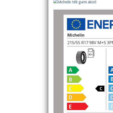
Michelin
215/55 R17 98V M+S 3P
C