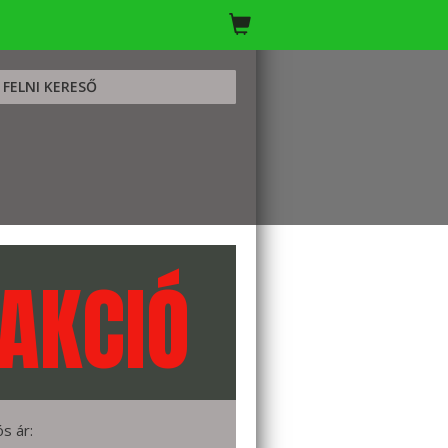
FELNI KERESŐ
AKCIÓ
ós ár: