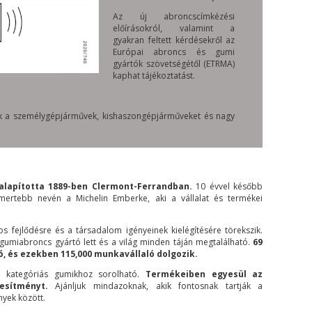
Az új abroncscímkézési
előírásokról, valamint a
gyakran feltett kérdésekről az
Európai abroncs és gumi
gyártók szövetségétől (ETRMA)
kaphat tájékoztatást.
nak a személygépjárművek, kishaszongépjárműveket és nagy
 alapította 1889-ben Clermont-Ferrandban.
10 évvel később
mertebb nevén a Michelin Emberke, aki a vállalat és termékei
s fejlődésre és a társadalom igényeinek kielégítésére törekszik.
 gumiabroncs gyártó lett és a világ minden táján megtalálható.
69
ó, és ezekben 115,000 munkavállaló dolgozik.
 kategóriás gumikhoz sorolható.
Termékeiben egyesül az
esítményt.
Ajánljuk mindazoknak, akik fontosnak tartják a
yek között.