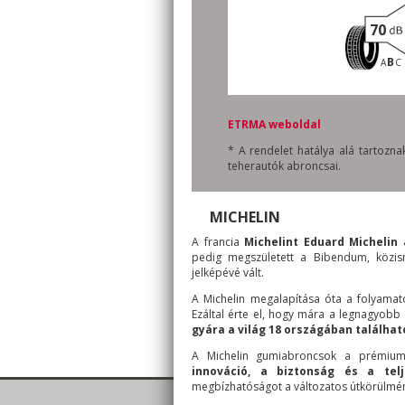
70
B
A
C
ETRMA weboldal
* A rendelet hatálya alá tartoz
teherautók abroncsai.
MICHELIN
A francia
Michelint Eduard Michelin
pedig megszületett a Bibendum, közis
jelképévé vált.
A Michelin megalapítása óta a folyamato
Ezáltal érte el, hogy mára a legnagyobb
gyára a világ 18 országában találhat
A Michelin gumiabroncsok a prémium
innováció, a biztonság és a telj
megbízhatóságot a változatos útkörülmén