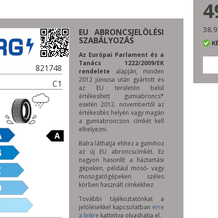
4
38.9
EU ABRONCSJELÖLÉSI
SZABÁLYOZÁS
K
Az Európai Parlament és a
Tanács 1222/2009/EK
821748
rendelete
alapján, minden
2012 júniusa után gyártott és
C1
az EU területén belül
értékesített gumiabroncs*
esetén 2012. novembertől az
értékesítés helyén vagy magán
a gumiabroncson címkét kell
elhelyezni.
A
Balra láthatja ehhez a gumihoz
az új EU abroncscímkét. Ez
nagyon hasonlít a háztartási
gépeken, például mosó- vagy
mosogatógépeken széles
körben használt címkékhez.
További tájékoztatónkat a
jelölésekkel kapcsolatban
erre
a linkre
kattintva olvashatja el.