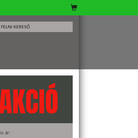
FELNI KERESŐ
AKCIÓ
ós ár: