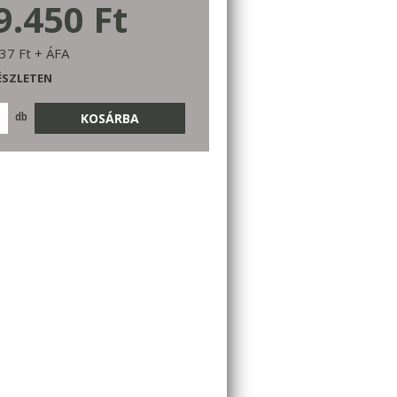
9.450 Ft
37 Ft + ÁFA
ÉSZLETEN
db
KOSÁRBA