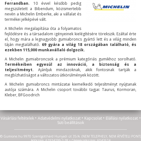
Ferrandban.
10 évvel később pedig
megszületett a Bibendum, közismertebb
nevén a Michelin Emberke, aki a vállalat és
termékei jelképévé vált.
A Michelin megalapítása óta a folyamatos
fejlődésre és a társadalom igényeinek kielégítésére törekszik. Ezáltal érte
el, hogy mára a legnagyobb gumiabroncs gyártó lett és a világ minden
táján megtalálható.
69 gyára a világ 18 országában található, és
ezekben 115,000 munkavállaló dolgozik.
A Michelin gumiabroncsok a prémium kategóriás gumikhoz sorolható.
Termékeiben egyesül az innováció, a biztonság és a
teljesítményt.
Ajánljuk mindazoknak, akik fontosnak tartják a
megbízhatóságot a változatos útkörülmények között.
A Michelin gumiabroncs mintázatai kiemelkedő teljesítményt nyújtanak
autója számára. A Michelin csoport további tagjai: Taurus, Kormoran,
Kleber, BFGoodrich
•
•
•
•
Vásárlási feltételek
Adatvédelmi nyilatkozat
Kapcsolat
Elállási nyilatkozat
Süti beállítások
© Gumione.hu 9970 Szentgotthárd Hunyadi út 35/A. (NEM TELEPHELY, NEM ÁTVÉTELI PONT)
Adószám: 61934199-2-38 • Cégjegyzékszám: 6042624