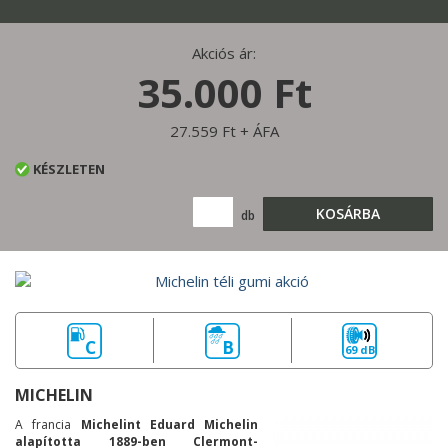
Akciós ár:
35.000 Ft
27.559 Ft + ÁFA
KÉSZLETEN
KOSÁRBA
db
C
B
69 dB
MICHELIN
A francia
Michelint Eduard Michelin
alapította 1889-ben Clermont-