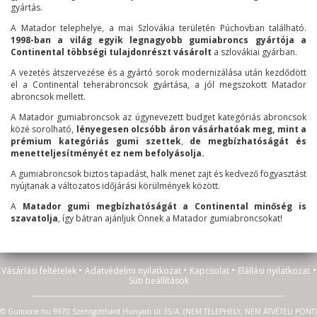
gyártás.
A Matador telephelye, a mai Szlovákia területén Púchovban található.
1998-ban a világ egyik legnagyobb gumiabroncs gyártója a
Continental többségi tulajdonrészt vásárolt
a szlovákiai gyárban.
A vezetés átszervezése és a gyártó sorok modernizálása után kezdődött
el a Continental teherabroncsok gyártása, a jól megszokott Matador
abroncsok mellett.
A Matador gumiabroncsok az úgynevezett budget kategóriás abroncsok
közé sorolható,
lényegesen olcsóbb áron vásárhatóak meg, mint a
prémium kategóriás gumi szettek
,
de megbízhatóságát és
menetteljesítményét ez nem befolyásolja.
A gumiabroncsok biztos tapadást, halk menet zajt és kedvező fogyasztást
nyújtanak a változatos időjárási körülmények között.
A
Matador gumi megbízhatóságát a Continental minőség is
szavatolja
, így bátran ajánljuk Önnek a Matador gumiabroncsokat!
•
•
•
•
Vásárlási feltételek
Adatvédelmi nyilatkozat
Kapcsolat
Elállási nyilatkozat
Süti beállítások
© Gumione.hu 9970 Szentgotthárd Hunyadi út 35/A. (NEM TELEPHELY, NEM ÁTVÉTELI PONT)