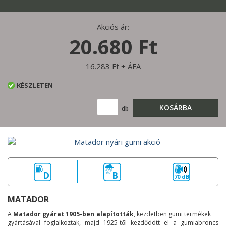
Akciós ár:
20.680 Ft
16.283 Ft + ÁFA
KÉSZLETEN
KOSÁRBA
db
D
B
70 dB
MATADOR
A
Matador gyárat 1905-ben alapították
, kezdetben gumi termékek
gyártásával foglalkoztak, majd 1925-től kezdődött el a gumiabroncs