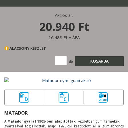
Akciós ár:
20.940 Ft
16.488 Ft + ÁFA
ALACSONY KÉSZLET
KOSÁRBA
db
D
C
70 dB
MATADOR
A
Matador gyárat 1905-ben alapították
, kezdetben gumi termékek
gyártásával foglalkoztak, majd 1925-től kezdődött el a gumiabroncs