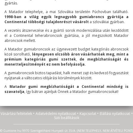
gyártás.
A Matador telephelye, a mai Szlovákia területén Púchovban található.
1998-ban a világ egyik legnagyobb gumiabroncs gyártója a
Continental többségi tulajdonrészt vásárolt
a szlovákiai gyárban.
A vezetés átszervezése és a gyártó sorok modernizálása után kezdődött
el a Continental teherabroncsok gyártása, a jól megszokott Matador
abroncsok mellett.
A Matador gumiabroncsok az úgynevezett budget kategóriás abroncsok
közé sorolható,
lényegesen olcsóbb áron vásárhatóak meg, mint a
prémium kategóriás gumi szettek
,
de megbízhatóságát és
menetteljesítményét ez nem befolyásolja.
A gumiabroncsok biztos tapadást, halk menet zajt és kedvező fogyasztást
nyújtanak a változatos időjárási körülmények között.
A
Matador gumi megbízhatóságát a Continental minőség is
szavatolja
, így bátran ajánljuk Önnek a Matador gumiabroncsokat!
•
•
•
•
Vásárlási feltételek
Adatvédelmi nyilatkozat
Kapcsolat
Elállási nyilatkozat
Süti beállítások
© Gumione.hu 9970 Szentgotthárd Hunyadi út 35/A. (NEM TELEPHELY, NEM ÁTVÉTELI PONT)