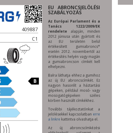
EU ABRONCSJELÖLÉSI
SZABÁLYOZÁS
Az Európai Parlament és a
Tanács 1222/2009/EK
409887
rendelete
alapján, minden
2012 júniusa után gyártott és
C1
az EU területén belül
értékesített gumiabroncs*
esetén 2012. novembertől az
értékesítés helyén vagy magán
a gumiabroncson címkét kell
elhelyezni.
Balra láthatja ehhez a gumihoz
B
az új EU abroncscímkét. Ez
nagyon hasonlít a háztartási
gépeken, például mosó- vagy
mosogatógépeken széles
körben használt címkékhez.
További tájékoztatónkat a
jelölésekkel kapcsolatban
erre
a linkre
kattintva olvashatja el.
Az új abroncscímkézési
előírásokról, valamint a