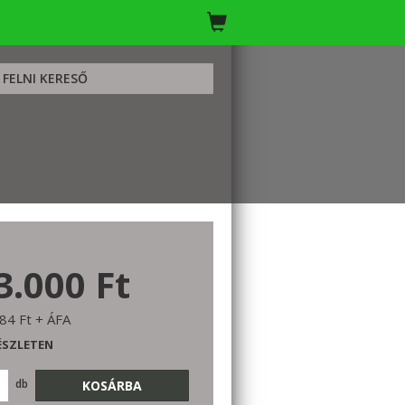
FELNI KERESŐ
3.000 Ft
84 Ft + ÁFA
ÉSZLETEN
db
KOSÁRBA