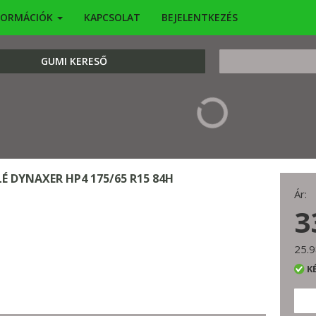
FORMÁCIÓK
KAPCSOLAT
BEJELENTKEZÉS
KERESÉS
GUMI KERESŐ
LÉ DYNAXER HP4 175/65 R15 84H
Ár:
3
25.9
K