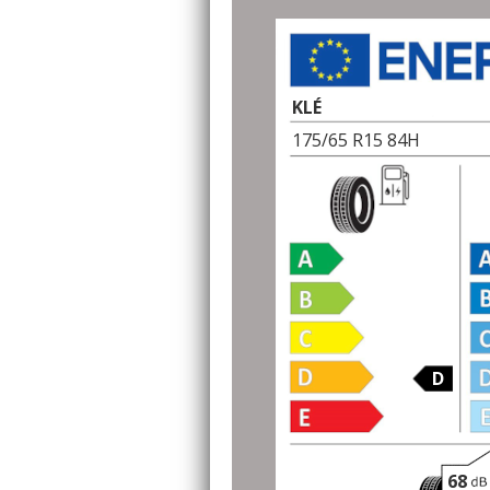
KLÉ
175/65 R15 84H
D
68