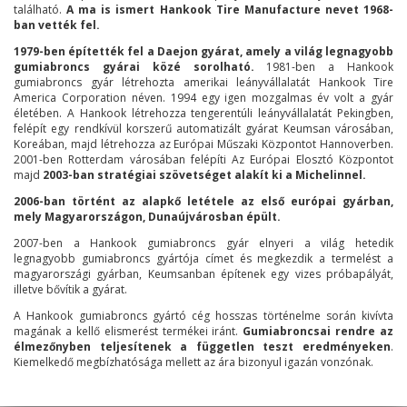
található.
A ma is ismert Hankook Tire Manufacture nevet 1968-
ban vették fel.
1979-ben építették fel a Daejon gyárat, amely a világ legnagyobb
gumiabroncs gyárai közé sorolható.
1981-ben a Hankook
gumiabroncs gyár létrehozta amerikai leányvállalatát Hankook Tire
America Corporation néven. 1994 egy igen mozgalmas év volt a gyár
életében. A Hankook létrehozza tengerentúli leányvállalatát Pekingben,
felépít egy rendkívül korszerű automatizált gyárat Keumsan városában,
Koreában, majd létrehozza az Európai Műszaki Központot Hannoverben.
2001-ben Rotterdam városában felépíti Az Európai Elosztó Központot
majd
2003-ban stratégiai szövetséget alakít ki a Michelinnel.
2006-ban történt az alapkő letétele az első európai gyárban,
mely Magyarországon, Dunaújvárosban épült.
2007-ben a Hankook gumiabroncs gyár elnyeri a világ hetedik
legnagyobb gumiabroncs gyártója címet és megkezdik a termelést a
magyarországi gyárban, Keumsanban építenek egy vizes próbapályát,
illetve bővítik a gyárat.
A Hankook gumiabroncs gyártó cég hosszas történelme során kivívta
magának a kellő elismerést termékei iránt.
Gumiabroncsai rendre az
élmezőnyben teljesítenek a független teszt eredményeken
.
Kiemelkedő megbízhatósága mellett az ára bizonyul igazán vonzónak.