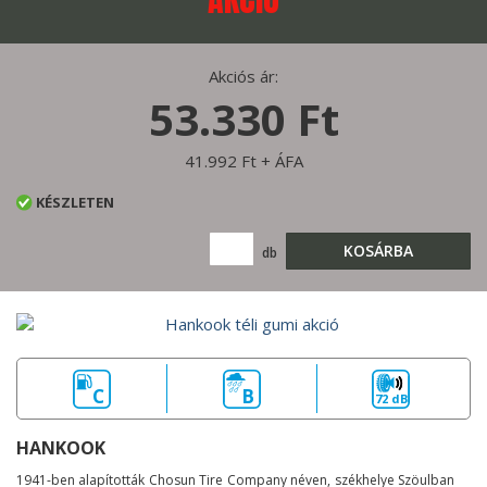
Akciós ár:
53.330 Ft
41.992 Ft + ÁFA
KÉSZLETEN
KOSÁRBA
db
C
B
72 dB
HANKOOK
1941-ben alapították Chosun Tire Company néven, székhelye Szöulban