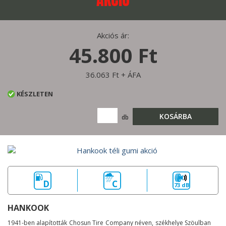
Akciós ár:
45.800 Ft
36.063 Ft + ÁFA
KÉSZLETEN
KOSÁRBA
db
D
C
73 dB
HANKOOK
1941-ben alapították Chosun Tire Company néven, székhelye Szöulban