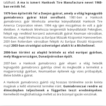
található.
A ma is ismert Hankook Tire Manufacture nevet 1968-
ban vették fel.
1979-ben építették fel a Daejon gyárat, amely a világ legnagyobb
gumiabroncs gyárai közé sorolható.
1981-ben a Hankook
gumiabroncs gyár létrehozta amerikai leányvállalatát Hankook Tire
America Corporation néven. 1994 egy igen mozgalmas év volt a gyár
életében. A Hankook létrehozza tengerentúli leányvállalatát Pekingben,
felépít egy rendkívül korszerű automatizált gyárat Keumsan városában,
Koreában, majd létrehozza az Európai Műszaki Központot Hannoverben.
2001-ben Rotterdam városában felépíti Az Európai Elosztó Központot
majd
2003-ban stratégiai szövetséget alakít ki a Michelinnel.
2006-ban történt az alapkő letétele az első európai gyárban,
mely Magyarországon, Dunaújvárosban épült.
2007-ben a Hankook gumiabroncs gyár elnyeri a világ hetedik
legnagyobb gumiabroncs gyártója címet és megkezdik a termelést a
magyarországi gyárban, Keumsanban építenek egy vizes próbapályát,
illetve bővítik a gyárat.
A Hankook gumiabroncs gyártó cég hosszas történelme során kivívta
magának a kellő elismerést termékei iránt.
Gumiabroncsai rendre az
élmezőnyben teljesítenek a független teszt eredményeken
.
Kiemelkedő megbízhatósága mellett az ára bizonyul igazán vonzónak.