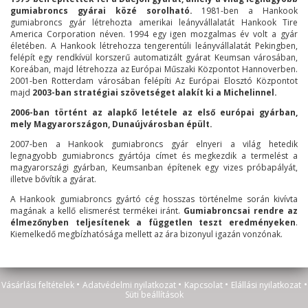
gumiabroncs gyárai közé sorolható.
1981-ben a Hankook
gumiabroncs gyár létrehozta amerikai leányvállalatát Hankook Tire
America Corporation néven. 1994 egy igen mozgalmas év volt a gyár
életében. A Hankook létrehozza tengerentúli leányvállalatát Pekingben,
felépít egy rendkívül korszerű automatizált gyárat Keumsan városában,
Koreában, majd létrehozza az Európai Műszaki Központot Hannoverben.
2001-ben Rotterdam városában felépíti Az Európai Elosztó Központot
majd
2003-ban stratégiai szövetséget alakít ki a Michelinnel.
2006-ban történt az alapkő letétele az első európai gyárban,
mely Magyarországon, Dunaújvárosban épült.
2007-ben a Hankook gumiabroncs gyár elnyeri a világ hetedik
legnagyobb gumiabroncs gyártója címet és megkezdik a termelést a
magyarországi gyárban, Keumsanban építenek egy vizes próbapályát,
illetve bővítik a gyárat.
A Hankook gumiabroncs gyártó cég hosszas történelme során kivívta
magának a kellő elismerést termékei iránt.
Gumiabroncsai rendre az
élmezőnyben teljesítenek a független teszt eredményeken
.
Kiemelkedő megbízhatósága mellett az ára bizonyul igazán vonzónak.
•
•
•
•
Vásárlási feltételek
Adatvédelmi nyilatkozat
Kapcsolat
Elállási nyilatkozat
Süti beállítások