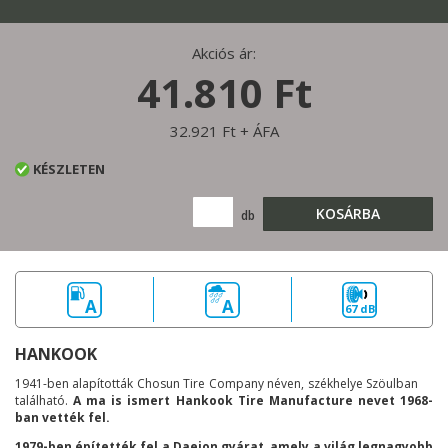
Akciós ár:
41.810 Ft
32.921 Ft + ÁFA
KÉSZLETEN
KOSÁRBA
db
A
A
67 dB
HANKOOK
1941-ben alapították Chosun Tire Company néven, székhelye Szöulban
található.
A ma is ismert Hankook Tire Manufacture nevet 1968-
ban vették fel.
1979-ben építették fel a Daejon gyárat, amely a világ legnagyobb