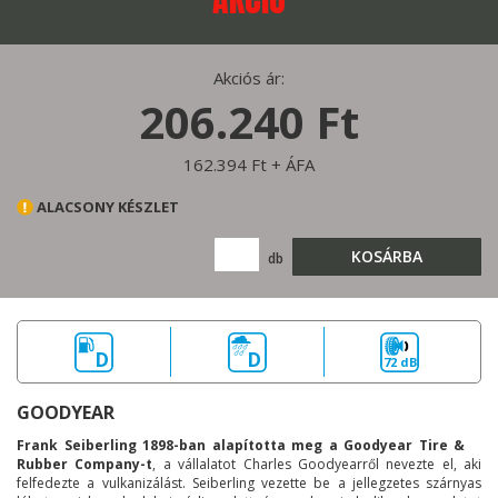
Akciós ár:
206.240 Ft
162.394 Ft + ÁFA
ALACSONY KÉSZLET
KOSÁRBA
db
D
D
72 dB
GOODYEAR
Frank Seiberling 1898-ban alapította meg a Goodyear Tire &
Rubber Company-t
, a vállalatot Charles Goodyearről nevezte el, aki
felfedezte a vulkanizálást. Seiberling vezette be a jellegzetes szárnyas