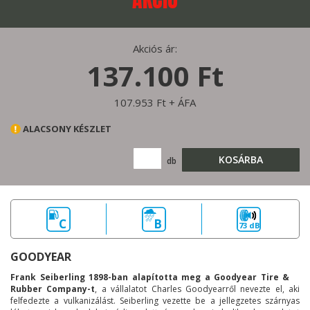
Akciós ár:
137.100 Ft
107.953 Ft + ÁFA
ALACSONY KÉSZLET
KOSÁRBA
db
C
B
73 dB
GOODYEAR
Frank Seiberling 1898-ban alapította meg a Goodyear Tire &
Rubber Company-t
, a vállalatot Charles Goodyearről nevezte el, aki
felfedezte a vulkanizálást. Seiberling vezette be a jellegzetes szárnyas