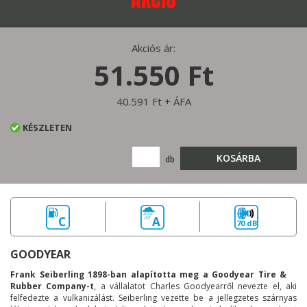
Akciós ár:
51.550 Ft
40.591 Ft + ÁFA
KÉSZLETEN
KOSÁRBA
db
C
A
70 dB
GOODYEAR
Frank Seiberling 1898-ban alapította meg a Goodyear Tire &
Rubber Company-t
, a vállalatot Charles Goodyearről nevezte el, aki
felfedezte a vulkanizálást. Seiberling vezette be a jellegzetes szárnyas