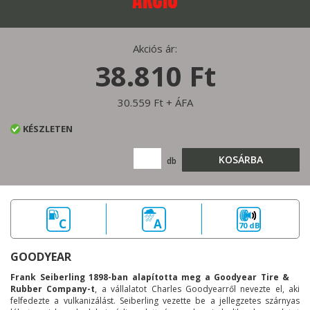
Akciós ár:
38.810 Ft
30.559 Ft + ÁFA
KÉSZLETEN
KOSÁRBA
db
C
A
70 dB
GOODYEAR
Frank Seiberling 1898-ban alapította meg a Goodyear Tire &
Rubber Company-t
, a vállalatot Charles Goodyearről nevezte el, aki
felfedezte a vulkanizálást. Seiberling vezette be a jellegzetes szárnyas