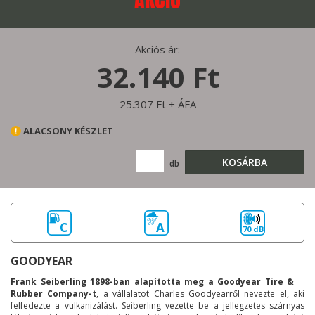
Akciós ár:
32.140 Ft
25.307 Ft + ÁFA
ALACSONY KÉSZLET
KOSÁRBA
db
C
A
70 dB
GOODYEAR
Frank Seiberling 1898-ban alapította meg a Goodyear Tire &
Rubber Company-t
, a vállalatot Charles Goodyearről nevezte el, aki
felfedezte a vulkanizálást. Seiberling vezette be a jellegzetes szárnyas