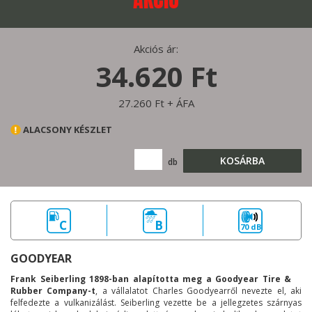
Akciós ár:
34.620 Ft
27.260 Ft + ÁFA
ALACSONY KÉSZLET
KOSÁRBA
db
C
B
70 dB
GOODYEAR
Frank Seiberling 1898-ban alapította meg a Goodyear Tire &
Rubber Company-t
, a vállalatot Charles Goodyearről nevezte el, aki
felfedezte a vulkanizálást. Seiberling vezette be a jellegzetes szárnyas