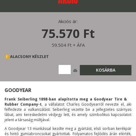
Akciós ár:
75.570 Ft
59.504 Ft + ÁFA
ALACSONY KÉSZLET
KOSÁRBA
db
GOODYEAR
Frank Seiberling 1898-ban alapította meg a Goodyear Tire &
Rubber Company-t
, a vállalatot Charles Goodyearről nevezte el, aki
felfedezte a vulkanizálást. Seiberling vezette be a jellegzetes szárnyas
lábat, ami kereskedelmi védjegy lett, és amely szimbolikus kapcsolatot
jelent a társaság múltjával.
A Goodyear 13 munkással kezdte meg a gyártást, első sorban kerékpár
és hintó gumiabroncsokat gyártottak. Folyamatos fejlődés árán elérték,