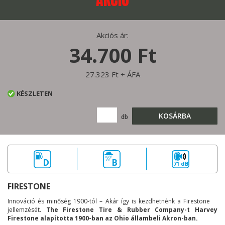
Akciós ár:
34.700 Ft
27.323 Ft + ÁFA
KÉSZLETEN
KOSÁRBA
db
D
B
71 dB
FIRESTONE
Innováció és minőség 1900-tól – Akár így is kezdhetnénk a Firestone
jellemzését.
The Firestone Tire & Rubber Company-t Harvey
Firestone alapította 1900-ban az Ohio állambeli Akron-ban.