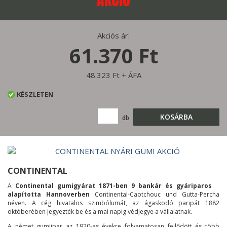
Akciós ár:
61.370 Ft
48.323 Ft + ÁFA
KÉSZLETEN
KOSÁRBA
db
CONTINENTAL
A
Continental gumigyárat 1871-ben 9 bankár és gyáriparos
alapította Hannoverben
Continental-Caotchouc und Gutta-Percha
néven. A cég hivatalos szimbólumát, az ágaskodó paripát 1882
októberében jegyezték be és a mai napig védjegye a vállalatnak.
A német gumiipar az 1920-as évekre folyamatosan fejlődött és több