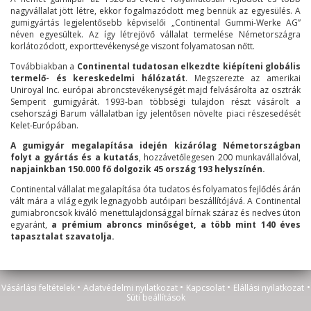
nagyvállalat jött létre, ekkor fogalmazódott meg bennük az egyesülés. A
gumigyártás legjelentősebb képviselői „Continental Gummi-Werke AG”
néven egyesültek. Az így létrejövő vállalat termelése Németországra
korlátozódott, exporttevékenysége viszont folyamatosan nőtt.
Továbbiakban a
Continental tudatosan elkezdte kiépíteni globális
termelő- és kereskedelmi hálózatát
. Megszerezte az amerikai
Uniroyal Inc. európai abroncstevékenységét majd felvásárolta az osztrák
Semperit gumigyárát. 1993-ban többségi tulajdon részt vásárolt a
csehországi Barum vállalatban így jelentősen növelte piaci részesedését
Kelet-Európában.
A gumigyár megalapítása idején kizárólag Németországban
folyt a gyártás és a kutatás
, hozzávetőlegesen 200 munkavállalóval,
napjainkban 150.000 fő dolgozik 45 ország 193 helyszínén.
Continental vállalat megalapítása óta tudatos és folyamatos fejlődés árán
vált mára a világ egyik legnagyobb autóipari beszállítójává. A Continental
gumiabroncsok kiváló menettulajdonsággal bírnak száraz és nedves úton
egyaránt,
a prémium abroncs minőséget, a több mint 140 éves
tapasztalat szavatolja.
•
•
•
•
Vásárlási feltételek
Adatvédelmi nyilatkozat
Kapcsolat
Elállási nyilatkozat
Süti beállítások