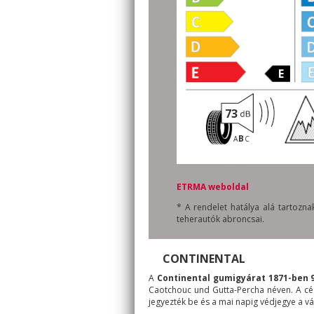
E
73
B
A
C
ETRMA weboldal
* A rendelet hatálya alá tartoz
teherautók abroncsai.
CONTINENTAL
A
Continental gumigyárat 1871-ben 
Caotchouc und Gutta-Percha néven. A cé
jegyezték be és a mai napig védjegye a vál