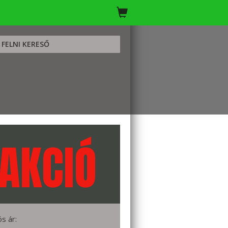
FELNI KERESŐ
AKCIÓ
ós ár: