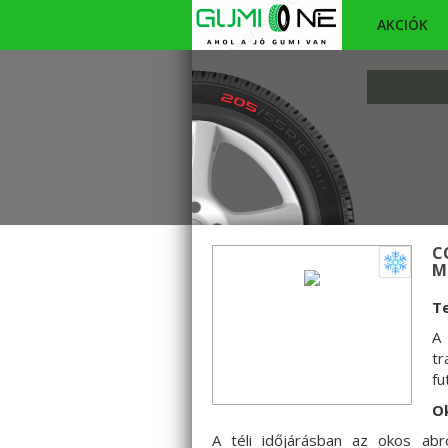
AKCIÓK
C
M
T
A
tr
fu
O
A téli időjárásban az okos abr