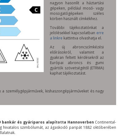
nagyon hasonlít a háztartási
gépeken, például mosó- vagy
C
mosogatógépeken széles
körben használt címkékhez.
További tájékoztatónkat a
jelölésekkel kapcsolatban
erre
a linkre
kattintva olvashatja el.
Az új abroncscímkézési
előírásokról, valamint a
gyakran feltett kérdésekről az
Európai abroncs és gumi
gyártók szövetségétől (ETRMA)
kaphat tájékoztatást.
nak a személygépjárművek, kishaszongépjárműveket és nagy
9 bankár és gyáriparos alapította Hannoverben
Continental-
g hivatalos szimbólumát, az ágaskodó paripát 1882 októberében
lalatnak.