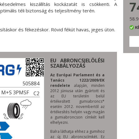
7
ésedelmes kiszállítás kockázatát is csökkenti. A
timális téli biztonság és teljesítmény terén.
58.9
K
táskor és fékezéskor. Rövid fékút havas, jeges úton.
EU ABRONCSJELÖLÉSI
SZABÁLYOZÁS
Az Európai Parlament és a
Tanács 1222/2009/EK
505884
rendelete
alapján, minden
2012 júniusa után gyártott és
C M+S 3PMSF
C2
az EU területén belül
értékesített gumiabroncs*
esetén 2012. novembertől az
értékesítés helyén vagy magán
a gumiabroncson címkét kell
elhelyezni.
Balra láthatja ehhez a gumihoz
az új EU abroncscímkét. Ez