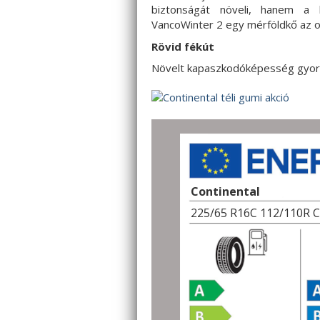
biztonságát növeli, hanem a k
VancoWinter 2 egy mérföldkő az op
Rövid fékút
Növelt kapaszkodóképesség gyorsí
Continental
225/65 R16C 112/110R 