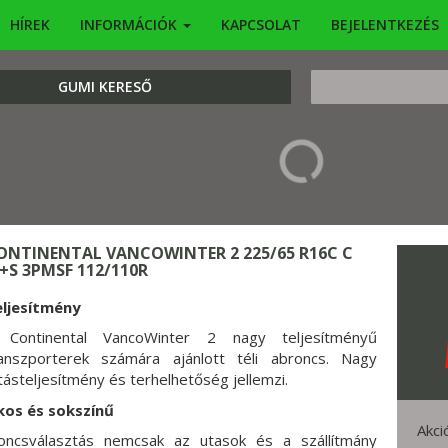
HÍREK
INFORMÁCIÓK
KAPCSOLAT
BEJELENTKEZÉS
KERESÉS
GUMI KERESŐ
ONTINENTAL VANCOWINTER 2 225/65 R16C C
+S 3PMSF 112/110R
eljesítmény
 Continental VancoWinter 2 nagy teljesítményű
anszporterek számára ajánlott téli abroncs. Nagy
tásteljesítmény és terhelhetőség jellemzi.
kos és sokszínű
Akci
oncsválasztás nemcsak az utasok és a szállítmány