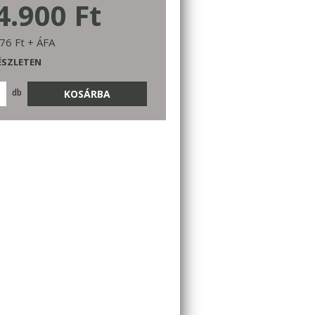
4.900 Ft
76 Ft + ÁFA
ÉSZLETEN
db
KOSÁRBA