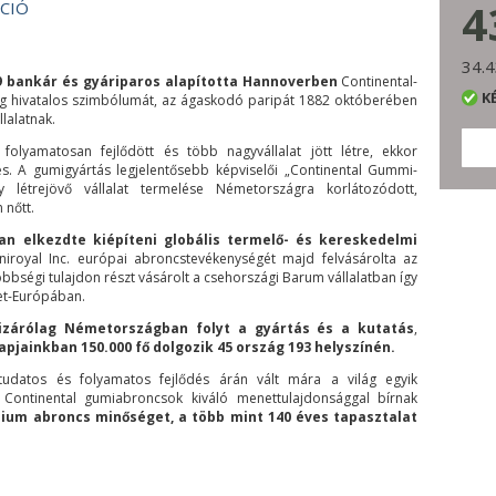
4
34.4
9 bankár és gyáriparos alapította Hannoverben
Continental-
K
g hivatalos szimbólumát, az ágaskodó paripát 1882 októberében
lalatnak.
olyamatosan fejlődött és több nagyvállalat jött létre, ekkor
. A gumigyártás legjelentősebb képviselői „Continental Gummi-
létrejövő vállalat termelése Németországra korlátozódott,
 nőtt.
an elkezdte kiépíteni globális termelő- és kereskedelmi
niroyal Inc. európai abroncstevékenységét majd felvásárolta az
bbségi tulajdon részt vásárolt a csehországi Barum vállalatban így
let-Európában.
izárólag Németországban folyt a gyártás és a kutatás
,
apjainkban 150.000 fő dolgozik 45 ország 193 helyszínén.
 tudatos és folyamatos fejlődés árán vált mára a világ egyik
A Continental gumiabroncsok kiváló menettulajdonsággal bírnak
ium abroncs minőséget, a több mint 140 éves tapasztalat