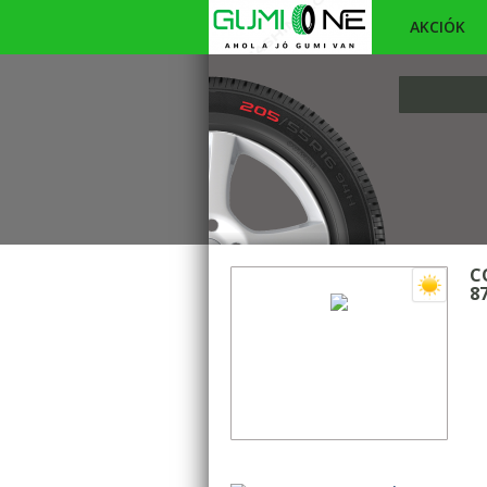
AKCIÓK
C
8