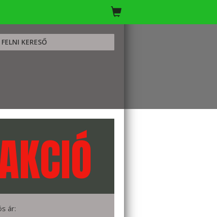
FELNI KERESŐ
AKCIÓ
ós ár: