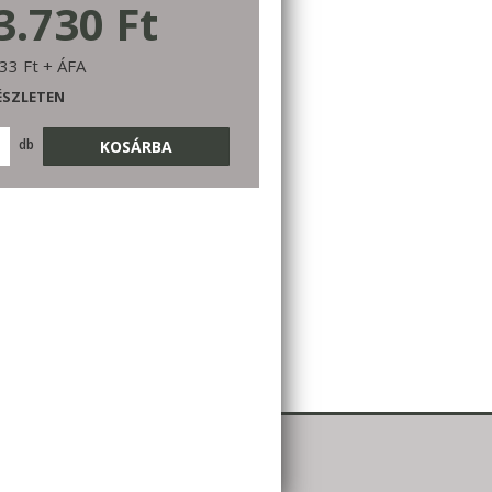
3.730 Ft
33 Ft + ÁFA
ÉSZLETEN
db
KOSÁRBA