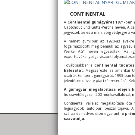
CONTINENTAL
A
Continental gumigyárat 1871-ben 
Caotchouc und Gutta-Percha néven. A cé
jegyezték be és a mai napig védjegye a vál
A német gumiipar az 1920-as évekre f
fogalmazódott meg bennük az egyesülés
Werke AG” néven egyesültek. Az így 
exporttevékenysége viszont folyamatosan
Továbbiakban a
Continental tudatos
hálózatát
. Megszerezte az amerikai U
osztrák Semperit gumigyárát. 1993-ban tö
jelentősen növelte piaci részesedését Ke
A gumigyár megalapítása idején k
hozzávetőlegesen 200 munkavállalóval,
n
Continental vállalat megalapítása óta
legnagyobb autóipari beszállítójává. 
száraz és nedves úton egyaránt,
a prém
szavatolja.