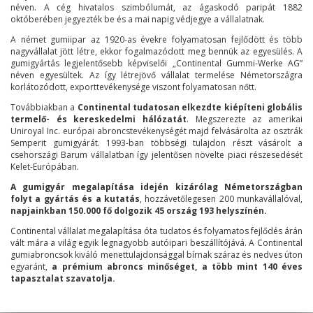
néven. A cég hivatalos szimbólumát, az ágaskodó paripát 1882
októberében jegyezték be és a mai napig védjegye a vállalatnak.
A német gumiipar az 1920-as évekre folyamatosan fejlődött és több
nagyvállalat jött létre, ekkor fogalmazódott meg bennük az egyesülés. A
gumigyártás legjelentősebb képviselői „Continental Gummi-Werke AG”
néven egyesültek. Az így létrejövő vállalat termelése Németországra
korlátozódott, exporttevékenysége viszont folyamatosan nőtt.
Továbbiakban a
Continental tudatosan elkezdte kiépíteni globális
termelő- és kereskedelmi hálózatát
. Megszerezte az amerikai
Uniroyal Inc. európai abroncstevékenységét majd felvásárolta az osztrák
Semperit gumigyárát. 1993-ban többségi tulajdon részt vásárolt a
csehországi Barum vállalatban így jelentősen növelte piaci részesedését
Kelet-Európában.
A gumigyár megalapítása idején kizárólag Németországban
folyt a gyártás és a kutatás
, hozzávetőlegesen 200 munkavállalóval,
napjainkban 150.000 fő dolgozik 45 ország 193 helyszínén.
Continental vállalat megalapítása óta tudatos és folyamatos fejlődés árán
vált mára a világ egyik legnagyobb autóipari beszállítójává. A Continental
gumiabroncsok kiváló menettulajdonsággal bírnak száraz és nedves úton
egyaránt,
a prémium abroncs minőséget, a több mint 140 éves
tapasztalat szavatolja.