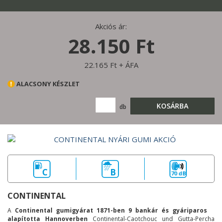
Akciós ár:
28.150 Ft
22.165 Ft + ÁFA
ALACSONY KÉSZLET
KOSÁRBA
db
C
B
70 dB
CONTINENTAL
A
Continental gumigyárat 1871-ben 9 bankár és gyáriparos
alapította Hannoverben
Continental-Caotchouc und Gutta-Percha