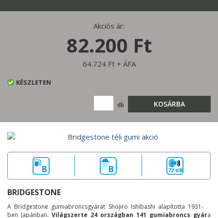
Akciós ár:
82.200 Ft
64.724 Ft + ÁFA
KÉSZLETEN
KOSÁRBA
db
B
B
72 dB
BRIDGESTONE
A Bridgestone gumiabroncsgyárat Shojiro Ishibashi alapította 1931-
ben Japánban.
Világszerte 24 országban 141 gumiabroncs gyár
a