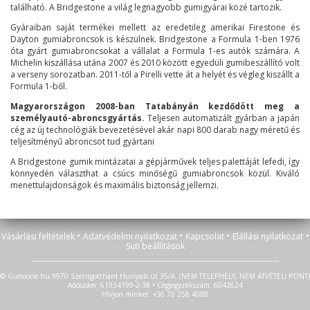
található. A Bridgestone a világ legnagyobb gumigyárai közé tartozik.
Gyáraiban saját termékei mellett az eredetileg amerikai Firestone és
Dayton gumiabroncsok is készülnek. Bridgestone a Formula 1-ben 1976
óta gyárt gumiabroncsokat a vállalat a Formula 1-es autók számára. A
Michelin kiszállása utána 2007 és 2010 között egyedüli gumibeszállító volt
a verseny sorozatban. 2011-től a Pirelli vette át a helyét és végleg kiszállt a
Formula 1-ből.
Magyarországon 2008-ban Tatabányán kezdődött meg a
személyautó-abroncsgyártás.
Teljesen automatizált gyárban a japán
cég az új technológiák bevezetésével akár napi 800 darab nagy méretű és
teljesítményű abroncsot tud gyártani
A Bridgestone gumik mintázatai a gépjárművek teljes palettáját lefedi, így
könnyedén választhat a csúcs minőségű gumiabroncsok közül. Kiváló
menettulajdonságok és maximális biztonság jellemzi.
•
•
•
•
Vásárlási feltételek
Adatvédelmi nyilatkozat
Kapcsolat
Elállási nyilatkozat
Süti beállítások
© Gumione.hu 9970 Szentgotthárd Hunyadi út 35/A. (NEM TELEPHELY, NEM ÁTVÉTELI PONT)
Adószám: 61934199-2-38 • Cégjegyzékszám: 6042624
Hívjon minket: +36 70 258 4088