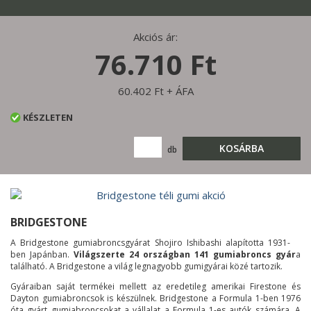
Akciós ár:
76.710 Ft
60.402 Ft + ÁFA
KÉSZLETEN
KOSÁRBA
db
BRIDGESTONE
A Bridgestone gumiabroncsgyárat Shojiro Ishibashi alapította 1931-
ben Japánban.
Világszerte 24 országban 141 gumiabroncs gyár
a
található. A Bridgestone a világ legnagyobb gumigyárai közé tartozik.
Gyáraiban saját termékei mellett az eredetileg amerikai Firestone és
Dayton gumiabroncsok is készülnek. Bridgestone a Formula 1-ben 1976
óta gyárt gumiabroncsokat a vállalat a Formula 1-es autók számára. A