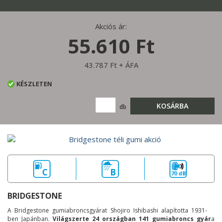
Akciós ár:
55.610 Ft
43.787 Ft + ÁFA
KÉSZLETEN
KOSÁRBA
db
C
B
70 dB
BRIDGESTONE
A Bridgestone gumiabroncsgyárat Shojiro Ishibashi alapította 1931-
ben Japánban.
Világszerte 24 országban 141 gumiabroncs gyár
a