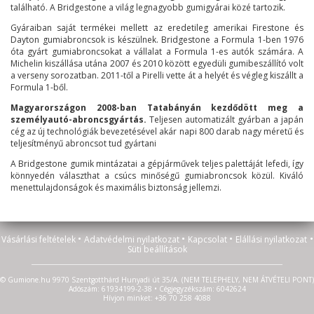
található. A Bridgestone a világ legnagyobb gumigyárai közé tartozik.
Gyáraiban saját termékei mellett az eredetileg amerikai Firestone és
Dayton gumiabroncsok is készülnek. Bridgestone a Formula 1-ben 1976
óta gyárt gumiabroncsokat a vállalat a Formula 1-es autók számára. A
Michelin kiszállása utána 2007 és 2010 között egyedüli gumibeszállító volt
a verseny sorozatban. 2011-től a Pirelli vette át a helyét és végleg kiszállt a
Formula 1-ből.
Magyarországon 2008-ban Tatabányán kezdődött meg a
személyautó-abroncsgyártás.
Teljesen automatizált gyárban a japán
cég az új technológiák bevezetésével akár napi 800 darab nagy méretű és
teljesítményű abroncsot tud gyártani
A Bridgestone gumik mintázatai a gépjárművek teljes palettáját lefedi, így
könnyedén választhat a csúcs minőségű gumiabroncsok közül. Kiváló
menettulajdonságok és maximális biztonság jellemzi.
•
•
•
•
Vásárlási feltételek
Adatvédelmi nyilatkozat
Kapcsolat
Elállási nyilatkozat
Süti beállítások
© Gumione.hu 9970 Szentgotthárd Hunyadi út 35/A. (NEM TELEPHELY, NEM ÁTVÉTELI PONT)
Adószám: 61934199-2-38 • Cégjegyzékszám: 6042624
Hívjon minket: +36 70 258 4088