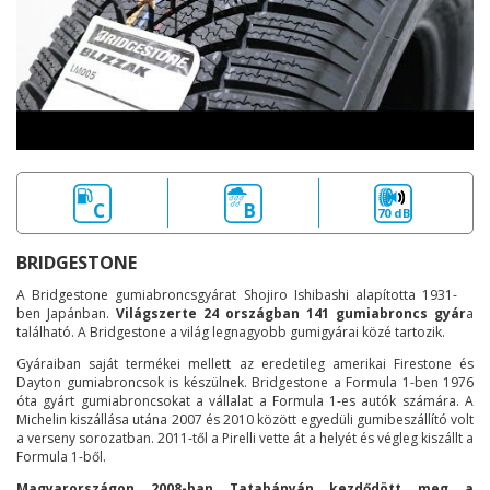
C
B
70 dB
BRIDGESTONE
A Bridgestone gumiabroncsgyárat Shojiro Ishibashi alapította 1931-
ben Japánban.
Világszerte 24 országban 141 gumiabroncs gyár
a
található. A Bridgestone a világ legnagyobb gumigyárai közé tartozik.
Gyáraiban saját termékei mellett az eredetileg amerikai Firestone és
Dayton gumiabroncsok is készülnek. Bridgestone a Formula 1-ben 1976
óta gyárt gumiabroncsokat a vállalat a Formula 1-es autók számára. A
Michelin kiszállása utána 2007 és 2010 között egyedüli gumibeszállító volt
a verseny sorozatban. 2011-től a Pirelli vette át a helyét és végleg kiszállt a
Formula 1-ből.
Magyarországon 2008-ban Tatabányán kezdődött meg a