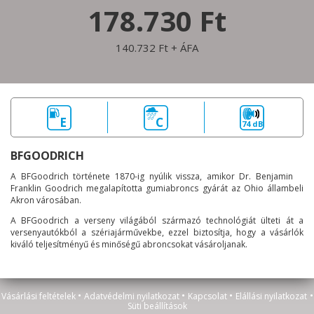
178.730 Ft
140.732 Ft + ÁFA
E
C
74 dB
BFGOODRICH
A BFGoodrich története 1870-ig nyúlik vissza, amikor Dr. Benjamin
Franklin Goodrich megalapította gumiabroncs gyárát az Ohio állambeli
Akron városában.
A BFGoodrich a verseny világából származó technológiát ülteti át a
versenyautókból a szériajárművekbe, ezzel biztosítja, hogy a vásárlók
kiváló teljesítményű és minőségű abroncsokat vásároljanak.
•
•
•
•
Vásárlási feltételek
Adatvédelmi nyilatkozat
Kapcsolat
Elállási nyilatkozat
Süti beállítások