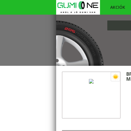
AKCIÓK
B
M