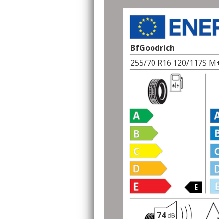
BfGoodrich
255/70 R16 120/117S 
E
74