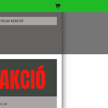
FELNI KERESŐ
AKCIÓ
ós ár: