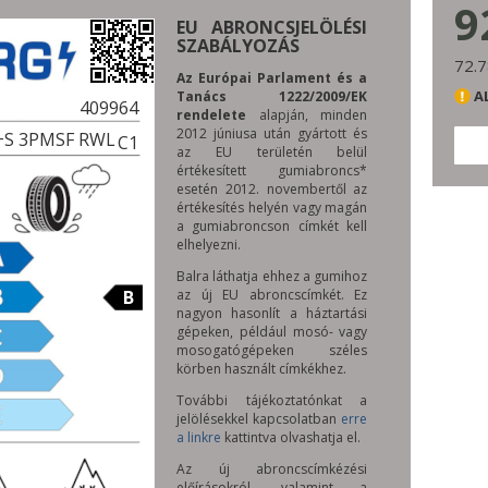
9
EU ABRONCSJELÖLÉSI
SZABÁLYOZÁS
72.7
Az Európai Parlament és a
A
Tanács 1222/2009/EK
409964
rendelete
alapján, minden
2012 júniusa után gyártott és
M+S 3PMSF RWL
C1
az EU területén belül
értékesített gumiabroncs*
esetén 2012. novembertől az
értékesítés helyén vagy magán
a gumiabroncson címkét kell
elhelyezni.
Balra láthatja ehhez a gumihoz
B
az új EU abroncscímkét. Ez
nagyon hasonlít a háztartási
gépeken, például mosó- vagy
mosogatógépeken széles
körben használt címkékhez.
További tájékoztatónkat a
jelölésekkel kapcsolatban
erre
a linkre
kattintva olvashatja el.
Az új abroncscímkézési
előírásokról, valamint a