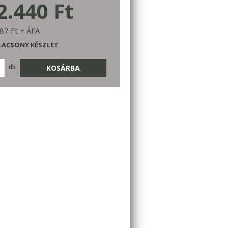
2.440 Ft
87 Ft + ÁFA
LACSONY KÉSZLET
db
KOSÁRBA