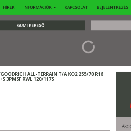
HÍREK
INFORMÁCIÓK
KAPCSOLAT
BEJELENTKEZÉS
KERESÉS
GUMI KERESŐ
FGOODRICH ALL-TERRAIN T/A KO2 255/70 R16
+S 3PMSF RWL 120/117S
Akci