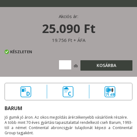
Akciós ár:
25.090 Ft
19.756 Ft + ÁFA
KÉSZLETEN
KOSÁRBA
db
D
C
71 dB
BARUM
Jó gumik jó áron. Az okos megoldás árérzékenyebb vásárlóink részére.
A több mint 70 éves gyártási tapasztalattal rendelkező cseh Barum, 1993-
tól a német Continental abroncsgyár tulajdonát képezi a Continental
Group tagjaként.